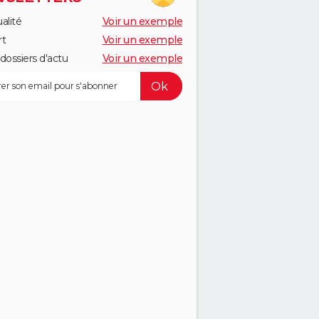
alité
Voir un exemple
rt
Voir un exemple
dossiers d'actu
Voir un exemple