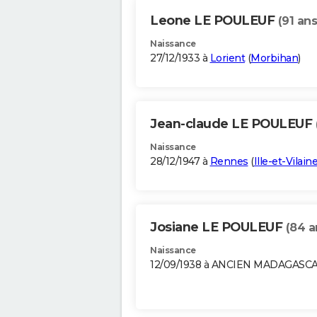
Leone LE POULEUF
(91 ans
Naissance
27/12/1933 à
Lorient
(
Morbihan
)
Jean-claude LE POULEUF
Naissance
28/12/1947 à
Rennes
(
Ille-et-Vilain
Josiane LE POULEUF
(84 a
Naissance
12/09/1938 à ANCIEN MADAGASC