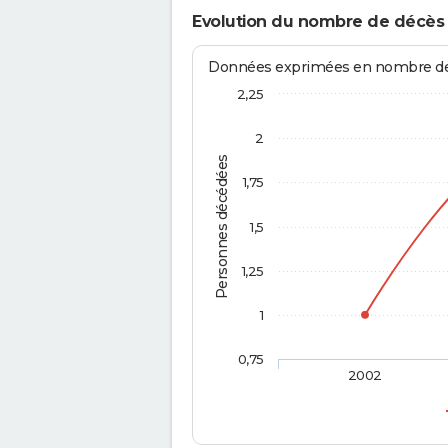
Evolution du nombre de décès
Données exprimées en nombre de d
2,25
2
Personnes décédées
1,75
1,5
1,25
1
0,75
2002