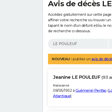
Avis de décès L
Accédez gratuitement sur cette pag
affiner votre recherche ou trouver un
tapant le nom d'un défunt et/ou le 
de recherche ci-dessous.
NOUVEAU :
publiez un
avis de décè
Jeanine LE POULEUF
(93 a
Naissance
09/05/1932 à
Guémené-Penfao
(
Lo
Atlantique
)