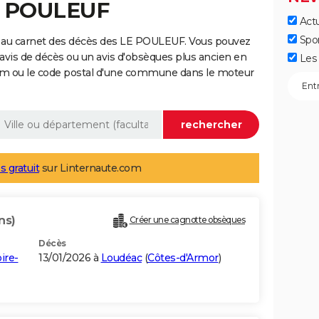
E POULEUF
Actu
Spo
e au carnet des décès des LE POULEUF. Vous pouvez
 avis de décès ou un avis d'obsèques plus ancien en
Les 
nom ou le code postal d'une commune dans le moteur
s gratuit
sur Linternaute.com
ns)
Créer une cagnotte obsèques
Décès
ire-
13/01/2026 à
Loudéac
(
Côtes-d'Armor
)