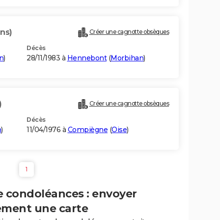
ans)
Créer une cagnotte obsèques
Décès
n
)
28/11/1983 à
Hennebont
(
Morbihan
)
)
Créer une cagnotte obsèques
Décès
n
)
11/04/1976 à
Compiègne
(
Oise
)
1
e condoléances : envoyer
ement une carte