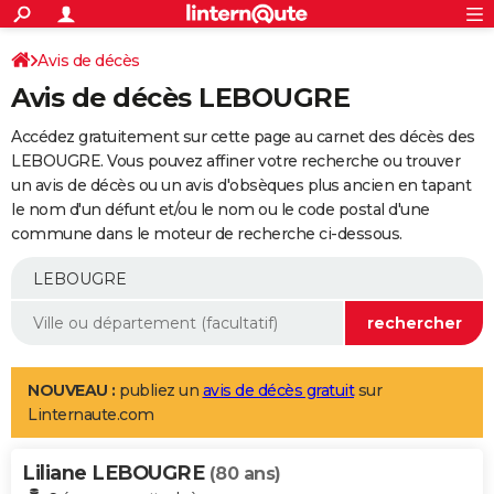
ACTUALITÉS
Connexion
S'inscrire
Avis de décès
Rechercher
Société
Education
Villes
Politique
Faits Divers
Monde
+
SPORT
Avis de décès LEBOUGRE
Football
Cyclisme
Forum
Coupe du monde 2026
Tennis
Rugby
CULTURE
Accédez gratuitement sur cette page au carnet des décès des
TNT
Cinéma
Musique
Programme TV
Streaming
Sorties cinéma
+
LEBOUGRE. Vous pouvez affiner votre recherche ou trouver
FINANCE
un avis de décès ou un avis d'obsèques plus ancien en tapant
Impôts
Immobilier
Banque
Crédit
Retraite
Epargne
Risques naturels par ville
Assurance
AUTO
le nom d'un défunt et/ou le nom ou le code postal d'une
commune dans le moteur de recherche ci-dessous.
Réserver un essai
Berlines
Forum auto
Essais
Citadines
SUV
+
HIGH-TECH
Meilleur smartphone
Ordinateurs
Guide high-tech
Mobiles
Internet
Jeux vidéo
+
BRICOLAGE
Aménagement intérieur
Cuisine
Jardinage
+
Forum
Extérieur
Salle de bains
Rangement
WEEK-END
Escapades
Expositions
Week-end nature
Guides de France
Patrimoine
Musées
+
LIFESTYLE
NOUVEAU :
publiez un
avis de décès gratuit
sur
Linternaute.com
Bien-être
Mode
+
Art de vivre
Loisirs
Modes de vie
SANTE
Liliane LEBOUGRE
Guide de la santé
Médicaments
+
Alimentation
Maladies
Sommeil
(80 ans)
VOYAGE