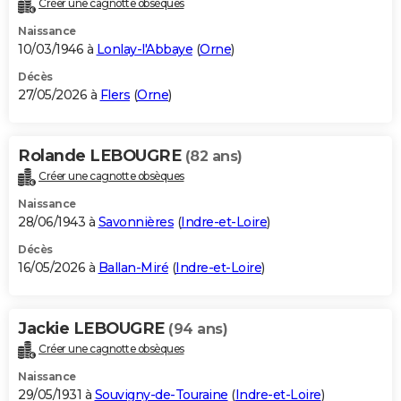
Créer une cagnotte obsèques
City break
Voyage de noces
Climat
Destinations
Voyage nature
Forum
+
PHOTO
Naissance
10/03/1946 à
Lonlay-l'Abbaye
(
Orne
)
GUIDES D'ACHAT
Décès
27/05/2026 à
Flers
(
Orne
)
BONS PLANS
CARTE DE VOEUX
Rolande LEBOUGRE
(82 ans)
Carte Bonne année
Carte Pâques
Carte de Noël
Carte Saint-Valentin
Carte d'anniversaire
DICTIONNAIRE
Créer une cagnotte obsèques
Biographies
Expressions
Dictionnaire
Citations
Proverbes
PROGRAMME TV
Naissance
28/06/1943 à
Savonnières
(
Indre-et-Loire
)
COPAINS D'AVANT
Décès
16/05/2026 à
Ballan-Miré
(
Indre-et-Loire
)
Se connecter
Collèges
Universités
Service militaire
S'inscrire
Lycées
Primaires
Entreprises
Avis de recherche
AVIS DE DÉCÈS
FORUM
Jackie LEBOUGRE
(94 ans)
Lifestyle
Sport
Television
Cinema
Bricolage
Culture
Auto
Voyage
Créer une cagnotte obsèques
Naissance
29/05/1931 à
Souvigny-de-Touraine
(
Indre-et-Loire
)