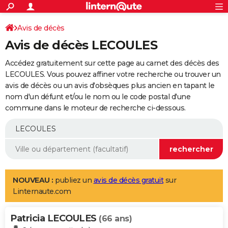
ACTUALITÉS
Connexion
S'inscrire
Avis de décès
Rechercher
Société
Education
Villes
Politique
Faits Divers
Monde
+
SPORT
Avis de décès LECOULES
Football
Cyclisme
Forum
Coupe du monde 2026
Tennis
Rugby
CULTURE
Accédez gratuitement sur cette page au carnet des décès des
TNT
Cinéma
Musique
Programme TV
Streaming
Sorties cinéma
+
LECOULES. Vous pouvez affiner votre recherche ou trouver un
FINANCE
avis de décès ou un avis d'obsèques plus ancien en tapant le
Impôts
Immobilier
Banque
Crédit
Retraite
Epargne
Risques naturels par ville
Assurance
AUTO
nom d'un défunt et/ou le nom ou le code postal d'une
commune dans le moteur de recherche ci-dessous.
Réserver un essai
Berlines
Forum auto
Essais
Citadines
SUV
+
HIGH-TECH
Meilleur smartphone
Ordinateurs
Guide high-tech
Mobiles
Internet
Jeux vidéo
+
BRICOLAGE
Aménagement intérieur
Cuisine
Jardinage
+
Forum
Extérieur
Salle de bains
Rangement
WEEK-END
Escapades
Expositions
Week-end nature
Guides de France
Patrimoine
Musées
+
LIFESTYLE
NOUVEAU :
publiez un
avis de décès gratuit
sur
Linternaute.com
Bien-être
Mode
+
Art de vivre
Loisirs
Modes de vie
SANTE
Patricia LECOULES
Guide de la santé
Médicaments
+
Alimentation
Maladies
Sommeil
(66 ans)
VOYAGE