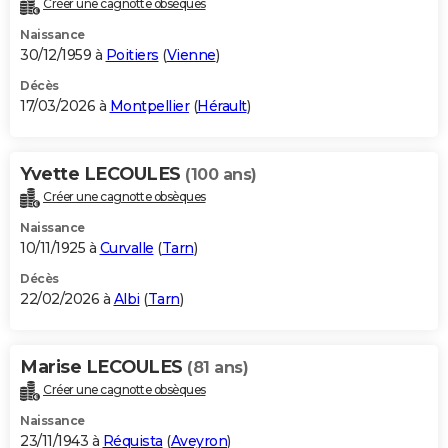
Créer une cagnotte obsèques
City break
Voyage de noces
Climat
Destinations
Voyage nature
Forum
+
PHOTO
Naissance
30/12/1959 à
Poitiers
(
Vienne
)
GUIDES D'ACHAT
Décès
17/03/2026 à
Montpellier
(
Hérault
)
BONS PLANS
CARTE DE VOEUX
Yvette LECOULES
(100 ans)
Carte Bonne année
Carte Pâques
Carte de Noël
Carte Saint-Valentin
Carte d'anniversaire
DICTIONNAIRE
Créer une cagnotte obsèques
Biographies
Expressions
Dictionnaire
Citations
Proverbes
PROGRAMME TV
Naissance
10/11/1925 à
Curvalle
(
Tarn
)
COPAINS D'AVANT
Décès
22/02/2026 à
Albi
(
Tarn
)
Se connecter
Collèges
Universités
Service militaire
S'inscrire
Lycées
Primaires
Entreprises
Avis de recherche
AVIS DE DÉCÈS
FORUM
Marise LECOULES
(81 ans)
Lifestyle
Sport
Television
Cinema
Bricolage
Culture
Auto
Voyage
Créer une cagnotte obsèques
Naissance
23/11/1943 à
Réquista
(
Aveyron
)