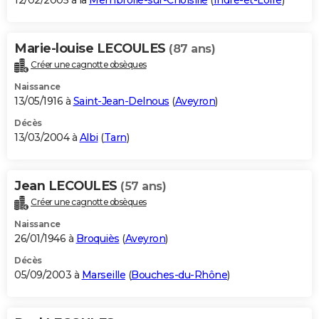
12/02/2005 à la
Membrolle-sur-Choisille
(
Indre-et-Loire
)
Marie-louise LECOULES
(87 ans)
Créer une cagnotte obsèques
Naissance
13/05/1916 à
Saint-Jean-Delnous
(
Aveyron
)
Décès
13/03/2004 à
Albi
(
Tarn
)
Jean LECOULES
(57 ans)
Créer une cagnotte obsèques
Naissance
26/01/1946 à
Broquiès
(
Aveyron
)
Décès
05/09/2003 à
Marseille
(
Bouches-du-Rhône
)