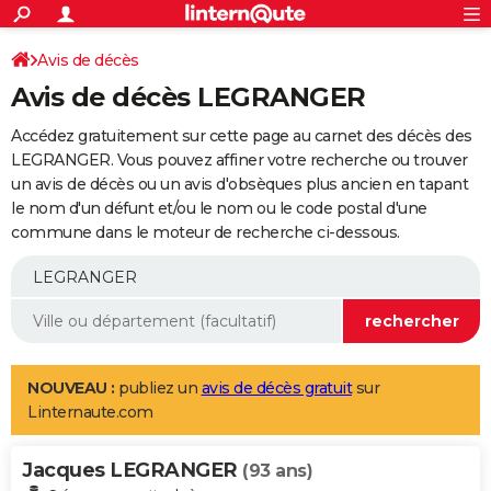
ACTUALITÉS
Connexion
S'inscrire
Avis de décès
Rechercher
Société
Education
Villes
Politique
Faits Divers
Monde
+
SPORT
Avis de décès LEGRANGER
Football
Cyclisme
Forum
Coupe du monde 2026
Tennis
Rugby
CULTURE
Accédez gratuitement sur cette page au carnet des décès des
TNT
Cinéma
Musique
Programme TV
Streaming
Sorties cinéma
+
LEGRANGER. Vous pouvez affiner votre recherche ou trouver
FINANCE
un avis de décès ou un avis d'obsèques plus ancien en tapant
Impôts
Immobilier
Banque
Crédit
Retraite
Epargne
Risques naturels par ville
Assurance
AUTO
le nom d'un défunt et/ou le nom ou le code postal d'une
commune dans le moteur de recherche ci-dessous.
Réserver un essai
Berlines
Forum auto
Essais
Citadines
SUV
+
HIGH-TECH
Meilleur smartphone
Ordinateurs
Guide high-tech
Mobiles
Internet
Jeux vidéo
+
BRICOLAGE
Aménagement intérieur
Cuisine
Jardinage
+
Forum
Extérieur
Salle de bains
Rangement
WEEK-END
Escapades
Expositions
Week-end nature
Guides de France
Patrimoine
Musées
+
LIFESTYLE
NOUVEAU :
publiez un
avis de décès gratuit
sur
Linternaute.com
Bien-être
Mode
+
Art de vivre
Loisirs
Modes de vie
SANTE
Jacques LEGRANGER
Guide de la santé
Médicaments
+
Alimentation
Maladies
Sommeil
(93 ans)
VOYAGE