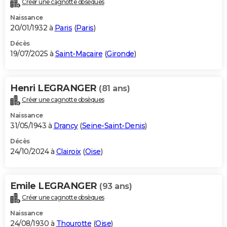
Créer une cagnotte obsèques
City break
Voyage de noces
Climat
Destinations
Voyage nature
Forum
+
PHOTO
Naissance
20/01/1932 à
Paris
(
Paris
)
GUIDES D'ACHAT
Décès
19/07/2025 à
Saint-Macaire
(
Gironde
)
BONS PLANS
CARTE DE VOEUX
Henri LEGRANGER
(81 ans)
Carte Bonne année
Carte Pâques
Carte de Noël
Carte Saint-Valentin
Carte d'anniversaire
DICTIONNAIRE
Créer une cagnotte obsèques
Biographies
Expressions
Dictionnaire
Citations
Proverbes
PROGRAMME TV
Naissance
31/05/1943 à
Drancy
(
Seine-Saint-Denis
)
COPAINS D'AVANT
Décès
24/10/2024 à
Clairoix
(
Oise
)
Se connecter
Collèges
Universités
Service militaire
S'inscrire
Lycées
Primaires
Entreprises
Avis de recherche
AVIS DE DÉCÈS
FORUM
Emile LEGRANGER
(93 ans)
Lifestyle
Sport
Television
Cinema
Bricolage
Culture
Auto
Voyage
Créer une cagnotte obsèques
Naissance
24/08/1930 à
Thourotte
(
Oise
)