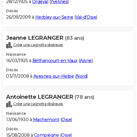
28/12/1925 à
Orgeval
(
Yvelines
)
Décès
26/09/2009 à
Herblay-sur-Seine
(
Val-d'Oise
)
Jeanne LEGRANGER
(83 ans)
Créer une cagnotte obsèques
Naissance
16/03/1925 à
Béthancourt-en-Vaux
(
Aisne
)
Décès
03/11/2008 à
Avesnes-sur-Helpe
(
Nord
)
Antoinette LEGRANGER
(78 ans)
Créer une cagnotte obsèques
Naissance
13/06/1930 à
Machemont
(
Oise
)
Décès
15/08/2008 à
Compiègne
(
Oise
)