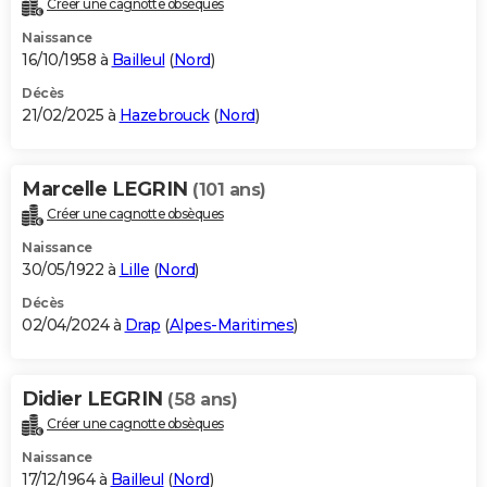
Créer une cagnotte obsèques
City break
Voyage de noces
Climat
Destinations
Voyage nature
Forum
+
PHOTO
Naissance
16/10/1958 à
Bailleul
(
Nord
)
GUIDES D'ACHAT
Décès
21/02/2025 à
Hazebrouck
(
Nord
)
BONS PLANS
CARTE DE VOEUX
Marcelle LEGRIN
(101 ans)
Carte Bonne année
Carte Pâques
Carte de Noël
Carte Saint-Valentin
Carte d'anniversaire
DICTIONNAIRE
Créer une cagnotte obsèques
Biographies
Expressions
Dictionnaire
Citations
Proverbes
PROGRAMME TV
Naissance
30/05/1922 à
Lille
(
Nord
)
COPAINS D'AVANT
Décès
02/04/2024 à
Drap
(
Alpes-Maritimes
)
Se connecter
Collèges
Universités
Service militaire
S'inscrire
Lycées
Primaires
Entreprises
Avis de recherche
AVIS DE DÉCÈS
FORUM
Didier LEGRIN
(58 ans)
Lifestyle
Sport
Television
Cinema
Bricolage
Culture
Auto
Voyage
Créer une cagnotte obsèques
Naissance
17/12/1964 à
Bailleul
(
Nord
)