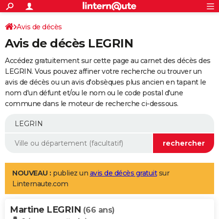
ACTUALITÉS
Connexion
S'inscrire
Avis de décès
Rechercher
Société
Education
Villes
Politique
Faits Divers
Monde
+
SPORT
Avis de décès LEGRIN
Football
Cyclisme
Forum
Coupe du monde 2026
Tennis
Rugby
CULTURE
Accédez gratuitement sur cette page au carnet des décès des
TNT
Cinéma
Musique
Programme TV
Streaming
Sorties cinéma
+
LEGRIN. Vous pouvez affiner votre recherche ou trouver un
FINANCE
avis de décès ou un avis d'obsèques plus ancien en tapant le
Impôts
Immobilier
Banque
Crédit
Retraite
Epargne
Risques naturels par ville
Assurance
AUTO
nom d'un défunt et/ou le nom ou le code postal d'une
commune dans le moteur de recherche ci-dessous.
Réserver un essai
Berlines
Forum auto
Essais
Citadines
SUV
+
HIGH-TECH
Meilleur smartphone
Ordinateurs
Guide high-tech
Mobiles
Internet
Jeux vidéo
+
BRICOLAGE
Aménagement intérieur
Cuisine
Jardinage
+
Forum
Extérieur
Salle de bains
Rangement
WEEK-END
Escapades
Expositions
Week-end nature
Guides de France
Patrimoine
Musées
+
LIFESTYLE
NOUVEAU :
publiez un
avis de décès gratuit
sur
Linternaute.com
Bien-être
Mode
+
Art de vivre
Loisirs
Modes de vie
SANTE
Martine LEGRIN
Guide de la santé
Médicaments
+
Alimentation
Maladies
Sommeil
(66 ans)
VOYAGE