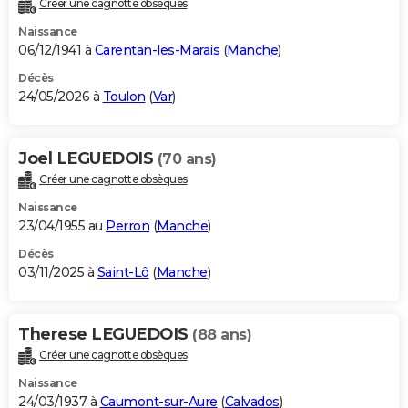
Créer une cagnotte obsèques
City break
Voyage de noces
Climat
Destinations
Voyage nature
Forum
+
PHOTO
Naissance
06/12/1941 à
Carentan-les-Marais
(
Manche
)
GUIDES D'ACHAT
Décès
24/05/2026 à
Toulon
(
Var
)
BONS PLANS
CARTE DE VOEUX
Joel LEGUEDOIS
(70 ans)
Carte Bonne année
Carte Pâques
Carte de Noël
Carte Saint-Valentin
Carte d'anniversaire
DICTIONNAIRE
Créer une cagnotte obsèques
Biographies
Expressions
Dictionnaire
Citations
Proverbes
PROGRAMME TV
Naissance
23/04/1955 au
Perron
(
Manche
)
COPAINS D'AVANT
Décès
03/11/2025 à
Saint-Lô
(
Manche
)
Se connecter
Collèges
Universités
Service militaire
S'inscrire
Lycées
Primaires
Entreprises
Avis de recherche
AVIS DE DÉCÈS
FORUM
Therese LEGUEDOIS
(88 ans)
Lifestyle
Sport
Television
Cinema
Bricolage
Culture
Auto
Voyage
Créer une cagnotte obsèques
Naissance
24/03/1937 à
Caumont-sur-Aure
(
Calvados
)