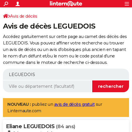
ACTUALITÉS
Connexion
S'inscrire
Avis de décès
Rechercher
Société
Education
Villes
Politique
Faits Divers
Monde
+
SPORT
Avis de décès LEGUEDOIS
Football
Cyclisme
Forum
Coupe du monde 2026
Tennis
Rugby
CULTURE
Accédez gratuitement sur cette page au carnet des décès des
TNT
Cinéma
Musique
Programme TV
Streaming
Sorties cinéma
+
LEGUEDOIS. Vous pouvez affiner votre recherche ou trouver
FINANCE
un avis de décès ou un avis d'obsèques plus ancien en tapant
Impôts
Immobilier
Banque
Crédit
Retraite
Epargne
Risques naturels par ville
Assurance
AUTO
le nom d'un défunt et/ou le nom ou le code postal d'une
commune dans le moteur de recherche ci-dessous.
Réserver un essai
Berlines
Forum auto
Essais
Citadines
SUV
+
HIGH-TECH
Meilleur smartphone
Ordinateurs
Guide high-tech
Mobiles
Internet
Jeux vidéo
+
BRICOLAGE
Aménagement intérieur
Cuisine
Jardinage
+
Forum
Extérieur
Salle de bains
Rangement
WEEK-END
Escapades
Expositions
Week-end nature
Guides de France
Patrimoine
Musées
+
LIFESTYLE
NOUVEAU :
publiez un
avis de décès gratuit
sur
Linternaute.com
Bien-être
Mode
+
Art de vivre
Loisirs
Modes de vie
SANTE
Eliane LEGUEDOIS
Guide de la santé
Médicaments
+
Alimentation
Maladies
Sommeil
(84 ans)
VOYAGE