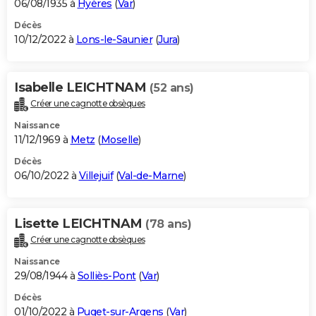
06/08/1935 à
Hyères
(
Var
)
Décès
10/12/2022 à
Lons-le-Saunier
(
Jura
)
Isabelle LEICHTNAM
(52 ans)
Créer une cagnotte obsèques
Naissance
11/12/1969 à
Metz
(
Moselle
)
Décès
06/10/2022 à
Villejuif
(
Val-de-Marne
)
Lisette LEICHTNAM
(78 ans)
Créer une cagnotte obsèques
Naissance
29/08/1944 à
Solliès-Pont
(
Var
)
Décès
01/10/2022 à
Puget-sur-Argens
(
Var
)