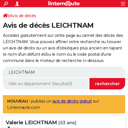
ACTUALITÉS
Connexion
S'inscrire
Avis de décès
Rechercher
Société
Education
Villes
Politique
Faits Divers
Monde
+
SPORT
Avis de décès LEICHTNAM
Football
Cyclisme
Forum
Coupe du monde 2026
Tennis
Rugby
CULTURE
Accédez gratuitement sur cette page au carnet des décès des
TNT
Cinéma
Musique
Programme TV
Streaming
Sorties cinéma
+
LEICHTNAM. Vous pouvez affiner votre recherche ou trouver
FINANCE
un avis de décès ou un avis d'obsèques plus ancien en tapant
Impôts
Immobilier
Banque
Crédit
Retraite
Epargne
Risques naturels par ville
Assurance
AUTO
le nom d'un défunt et/ou le nom ou le code postal d'une
commune dans le moteur de recherche ci-dessous.
Réserver un essai
Berlines
Forum auto
Essais
Citadines
SUV
+
HIGH-TECH
Meilleur smartphone
Ordinateurs
Guide high-tech
Mobiles
Internet
Jeux vidéo
+
BRICOLAGE
Aménagement intérieur
Cuisine
Jardinage
+
Forum
Extérieur
Salle de bains
Rangement
WEEK-END
Escapades
Expositions
Week-end nature
Guides de France
Patrimoine
Musées
+
LIFESTYLE
NOUVEAU :
publiez un
avis de décès gratuit
sur
Linternaute.com
Bien-être
Mode
+
Art de vivre
Loisirs
Modes de vie
SANTE
Valerie LEICHTNAM
Guide de la santé
Médicaments
+
Alimentation
Maladies
Sommeil
(53 ans)
VOYAGE