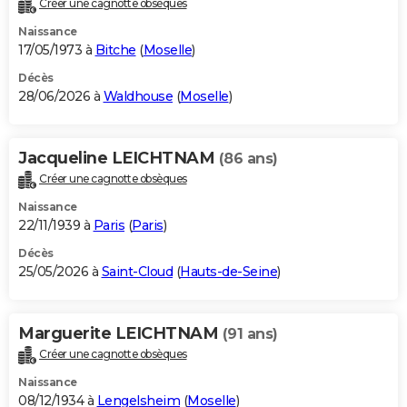
Créer une cagnotte obsèques
City break
Voyage de noces
Climat
Destinations
Voyage nature
Forum
+
PHOTO
Naissance
17/05/1973 à
Bitche
(
Moselle
)
GUIDES D'ACHAT
Décès
28/06/2026 à
Waldhouse
(
Moselle
)
BONS PLANS
CARTE DE VOEUX
Jacqueline LEICHTNAM
(86 ans)
Carte Bonne année
Carte Pâques
Carte de Noël
Carte Saint-Valentin
Carte d'anniversaire
DICTIONNAIRE
Créer une cagnotte obsèques
Biographies
Expressions
Dictionnaire
Citations
Proverbes
PROGRAMME TV
Naissance
22/11/1939 à
Paris
(
Paris
)
COPAINS D'AVANT
Décès
25/05/2026 à
Saint-Cloud
(
Hauts-de-Seine
)
Se connecter
Collèges
Universités
Service militaire
S'inscrire
Lycées
Primaires
Entreprises
Avis de recherche
AVIS DE DÉCÈS
FORUM
Marguerite LEICHTNAM
(91 ans)
Lifestyle
Sport
Television
Cinema
Bricolage
Culture
Auto
Voyage
Créer une cagnotte obsèques
Naissance
08/12/1934 à
Lengelsheim
(
Moselle
)