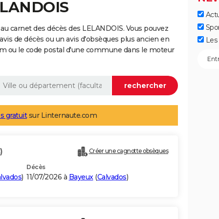
LELANDOIS
Actu
Spo
e au carnet des décès des LELANDOIS. Vous pouvez
 avis de décès ou un avis d'obsèques plus ancien en
Les 
nom ou le code postal d'une commune dans le moteur
s gratuit
sur Linternaute.com
)
Créer une cagnotte obsèques
Décès
lvados
)
11/07/2026 à
Bayeux
(
Calvados
)