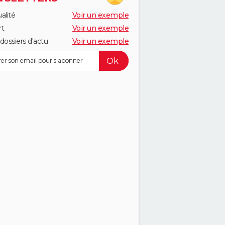
alité
Voir un exemple
rt
Voir un exemple
dossiers d'actu
Voir un exemple