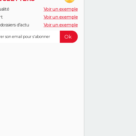
alité
Voir un exemple
rt
Voir un exemple
dossiers d'actu
Voir un exemple