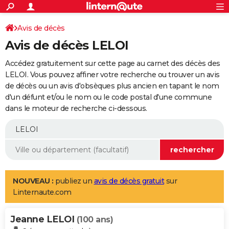
ACTUALITÉS
Connexion
S'inscrire
Avis de décès
Rechercher
Société
Education
Villes
Politique
Faits Divers
Monde
+
SPORT
Avis de décès LELOI
Football
Cyclisme
Forum
Coupe du monde 2026
Tennis
Rugby
CULTURE
Accédez gratuitement sur cette page au carnet des décès des
TNT
Cinéma
Musique
Programme TV
Streaming
Sorties cinéma
+
LELOI. Vous pouvez affiner votre recherche ou trouver un avis
FINANCE
de décès ou un avis d'obsèques plus ancien en tapant le nom
Impôts
Immobilier
Banque
Crédit
Retraite
Epargne
Risques naturels par ville
Assurance
AUTO
d'un défunt et/ou le nom ou le code postal d'une commune
dans le moteur de recherche ci-dessous.
Réserver un essai
Berlines
Forum auto
Essais
Citadines
SUV
+
HIGH-TECH
Meilleur smartphone
Ordinateurs
Guide high-tech
Mobiles
Internet
Jeux vidéo
+
BRICOLAGE
Aménagement intérieur
Cuisine
Jardinage
+
Forum
Extérieur
Salle de bains
Rangement
WEEK-END
Escapades
Expositions
Week-end nature
Guides de France
Patrimoine
Musées
+
LIFESTYLE
NOUVEAU :
publiez un
avis de décès gratuit
sur
Linternaute.com
Bien-être
Mode
+
Art de vivre
Loisirs
Modes de vie
SANTE
Jeanne LELOI
Guide de la santé
Médicaments
+
Alimentation
Maladies
Sommeil
(100 ans)
VOYAGE