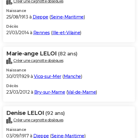
Créer une cagnotte obsèques
City break
Voyage de noces
Climat
Destinations
Voyage nature
Forum
+
PHOTO
Naissance
25/08/1913 à
Dieppe
(
Seine-Maritime
)
GUIDES D'ACHAT
Décès
21/03/2014 à
Rennes
(
Ille-et-Vilaine
)
BONS PLANS
CARTE DE VOEUX
Marie-ange LELOI
(82 ans)
Carte Bonne année
Carte Pâques
Carte de Noël
Carte Saint-Valentin
Carte d'anniversaire
DICTIONNAIRE
Créer une cagnotte obsèques
Biographies
Expressions
Dictionnaire
Citations
Proverbes
PROGRAMME TV
Naissance
30/07/1929 à
Vicq-sur-Mer
(
Manche
)
COPAINS D'AVANT
Décès
23/03/2012 à
Bry-sur-Marne
(
Val-de-Marne
)
Se connecter
Collèges
Universités
Service militaire
S'inscrire
Lycées
Primaires
Entreprises
Avis de recherche
AVIS DE DÉCÈS
FORUM
Denise LELOI
(92 ans)
Lifestyle
Sport
Television
Cinema
Bricolage
Culture
Auto
Voyage
Créer une cagnotte obsèques
Naissance
03/09/1917 à
Dieppe
(
Seine-Maritime
)