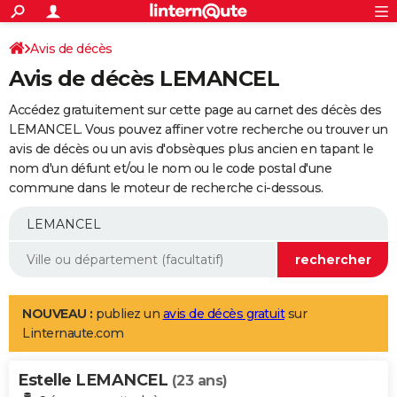
ACTUALITÉS
Connexion
S'inscrire
Avis de décès
Rechercher
Société
Education
Villes
Politique
Faits Divers
Monde
+
SPORT
Avis de décès LEMANCEL
Football
Cyclisme
Forum
Coupe du monde 2026
Tennis
Rugby
CULTURE
Accédez gratuitement sur cette page au carnet des décès des
TNT
Cinéma
Musique
Programme TV
Streaming
Sorties cinéma
+
LEMANCEL. Vous pouvez affiner votre recherche ou trouver un
FINANCE
avis de décès ou un avis d'obsèques plus ancien en tapant le
Impôts
Immobilier
Banque
Crédit
Retraite
Epargne
Risques naturels par ville
Assurance
AUTO
nom d'un défunt et/ou le nom ou le code postal d'une
commune dans le moteur de recherche ci-dessous.
Réserver un essai
Berlines
Forum auto
Essais
Citadines
SUV
+
HIGH-TECH
Meilleur smartphone
Ordinateurs
Guide high-tech
Mobiles
Internet
Jeux vidéo
+
BRICOLAGE
Aménagement intérieur
Cuisine
Jardinage
+
Forum
Extérieur
Salle de bains
Rangement
WEEK-END
Escapades
Expositions
Week-end nature
Guides de France
Patrimoine
Musées
+
LIFESTYLE
NOUVEAU :
publiez un
avis de décès gratuit
sur
Linternaute.com
Bien-être
Mode
+
Art de vivre
Loisirs
Modes de vie
SANTE
Estelle LEMANCEL
Guide de la santé
Médicaments
+
Alimentation
Maladies
Sommeil
(23 ans)
VOYAGE