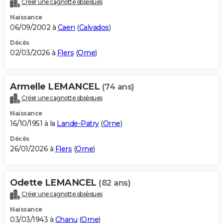
Créer une cagnotte obsèques
City break
Voyage de noces
Climat
Destinations
Voyage nature
Forum
+
PHOTO
Naissance
06/09/2002 à
Caen
(
Calvados
)
GUIDES D'ACHAT
Décès
02/03/2026 à
Flers
(
Orne
)
BONS PLANS
CARTE DE VOEUX
Armelle LEMANCEL
(74 ans)
Carte Bonne année
Carte Pâques
Carte de Noël
Carte Saint-Valentin
Carte d'anniversaire
DICTIONNAIRE
Créer une cagnotte obsèques
Biographies
Expressions
Dictionnaire
Citations
Proverbes
PROGRAMME TV
Naissance
16/10/1951 à la
Lande-Patry
(
Orne
)
COPAINS D'AVANT
Décès
26/01/2026 à
Flers
(
Orne
)
Se connecter
Collèges
Universités
Service militaire
S'inscrire
Lycées
Primaires
Entreprises
Avis de recherche
AVIS DE DÉCÈS
FORUM
Odette LEMANCEL
(82 ans)
Lifestyle
Sport
Television
Cinema
Bricolage
Culture
Auto
Voyage
Créer une cagnotte obsèques
Naissance
03/03/1943 à
Chanu
(
Orne
)