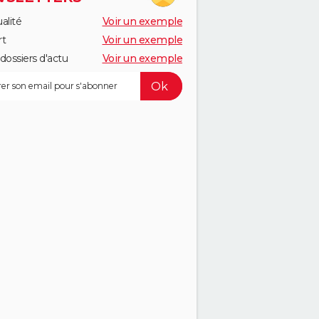
alité
Voir un exemple
rt
Voir un exemple
dossiers d'actu
Voir un exemple