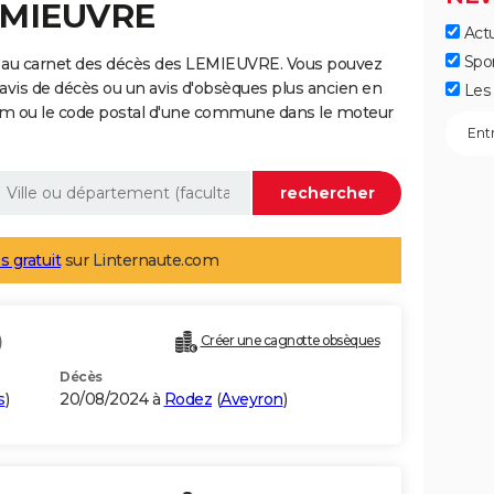
LEMIEUVRE
Actu
Spo
e au carnet des décès des LEMIEUVRE. Vous pouvez
 avis de décès ou un avis d'obsèques plus ancien en
Les 
nom ou le code postal d'une commune dans le moteur
s gratuit
sur Linternaute.com
)
Créer une cagnotte obsèques
Décès
s
)
20/08/2024 à
Rodez
(
Aveyron
)