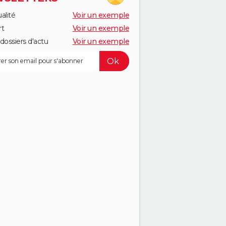
alité
Voir un exemple
rt
Voir un exemple
dossiers d'actu
Voir un exemple