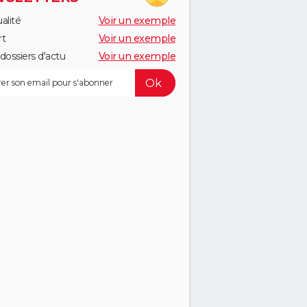
alité
Voir un exemple
rt
Voir un exemple
dossiers d'actu
Voir un exemple