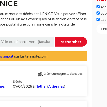
ENICE
Actu
Spo
au carnet des décès des LENICE. Vous pouvez affiner
 décès ou un avis d'obsèques plus ancien en tapant le
Les 
code postal d'une commune dans le moteur de
s gratuit
sur Linternaute.com
Créer une cagnotte obsèques
Décès
nes
)
07/04/2026 à
Rethel
(
Ardennes
)