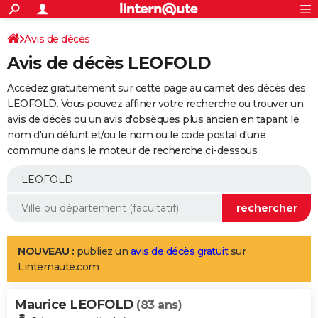
ACTUALITÉS
Connexion
S'inscrire
Avis de décès
Rechercher
Société
Education
Villes
Politique
Faits Divers
Monde
+
SPORT
Avis de décès LEOFOLD
Football
Cyclisme
Forum
Coupe du monde 2026
Tennis
Rugby
CULTURE
Accédez gratuitement sur cette page au carnet des décès des
TNT
Cinéma
Musique
Programme TV
Streaming
Sorties cinéma
+
LEOFOLD. Vous pouvez affiner votre recherche ou trouver un
FINANCE
avis de décès ou un avis d'obsèques plus ancien en tapant le
Impôts
Immobilier
Banque
Crédit
Retraite
Epargne
Risques naturels par ville
Assurance
AUTO
nom d'un défunt et/ou le nom ou le code postal d'une
commune dans le moteur de recherche ci-dessous.
Réserver un essai
Berlines
Forum auto
Essais
Citadines
SUV
+
HIGH-TECH
Meilleur smartphone
Ordinateurs
Guide high-tech
Mobiles
Internet
Jeux vidéo
+
BRICOLAGE
Aménagement intérieur
Cuisine
Jardinage
+
Forum
Extérieur
Salle de bains
Rangement
WEEK-END
Escapades
Expositions
Week-end nature
Guides de France
Patrimoine
Musées
+
LIFESTYLE
NOUVEAU :
publiez un
avis de décès gratuit
sur
Linternaute.com
Bien-être
Mode
+
Art de vivre
Loisirs
Modes de vie
SANTE
Maurice LEOFOLD
Guide de la santé
Médicaments
+
Alimentation
Maladies
Sommeil
(83 ans)
VOYAGE