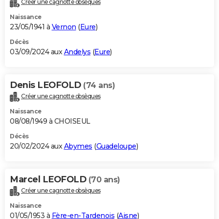
Créer une cagnotte obsèques
City break
Voyage de noces
Climat
Destinations
Voyage nature
Forum
+
PHOTO
Naissance
23/05/1941 à
Vernon
(
Eure
)
GUIDES D'ACHAT
Décès
03/09/2024 aux
Andelys
(
Eure
)
BONS PLANS
CARTE DE VOEUX
Denis LEOFOLD
(74 ans)
Carte Bonne année
Carte Pâques
Carte de Noël
Carte Saint-Valentin
Carte d'anniversaire
DICTIONNAIRE
Créer une cagnotte obsèques
Biographies
Expressions
Dictionnaire
Citations
Proverbes
PROGRAMME TV
Naissance
08/08/1949 à CHOISEUL
COPAINS D'AVANT
Décès
20/02/2024 aux
Abymes
(
Guadeloupe
)
Se connecter
Collèges
Universités
Service militaire
S'inscrire
Lycées
Primaires
Entreprises
Avis de recherche
AVIS DE DÉCÈS
FORUM
Marcel LEOFOLD
(70 ans)
Lifestyle
Sport
Television
Cinema
Bricolage
Culture
Auto
Voyage
Créer une cagnotte obsèques
Naissance
01/05/1953 à
Fère-en-Tardenois
(
Aisne
)