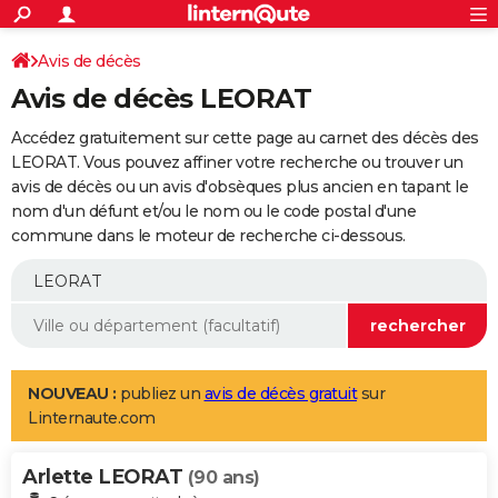
ACTUALITÉS
Connexion
S'inscrire
Avis de décès
Rechercher
Société
Education
Villes
Politique
Faits Divers
Monde
+
SPORT
Avis de décès LEORAT
Football
Cyclisme
Forum
Coupe du monde 2026
Tennis
Rugby
CULTURE
Accédez gratuitement sur cette page au carnet des décès des
TNT
Cinéma
Musique
Programme TV
Streaming
Sorties cinéma
+
LEORAT. Vous pouvez affiner votre recherche ou trouver un
FINANCE
avis de décès ou un avis d'obsèques plus ancien en tapant le
Impôts
Immobilier
Banque
Crédit
Retraite
Epargne
Risques naturels par ville
Assurance
AUTO
nom d'un défunt et/ou le nom ou le code postal d'une
commune dans le moteur de recherche ci-dessous.
Réserver un essai
Berlines
Forum auto
Essais
Citadines
SUV
+
HIGH-TECH
Meilleur smartphone
Ordinateurs
Guide high-tech
Mobiles
Internet
Jeux vidéo
+
BRICOLAGE
Aménagement intérieur
Cuisine
Jardinage
+
Forum
Extérieur
Salle de bains
Rangement
WEEK-END
Escapades
Expositions
Week-end nature
Guides de France
Patrimoine
Musées
+
LIFESTYLE
NOUVEAU :
publiez un
avis de décès gratuit
sur
Linternaute.com
Bien-être
Mode
+
Art de vivre
Loisirs
Modes de vie
SANTE
Arlette LEORAT
Guide de la santé
Médicaments
+
Alimentation
Maladies
Sommeil
(90 ans)
VOYAGE