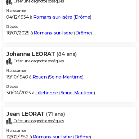
Créer une cagnotte obsèques
City break
Voyage de noces
Climat
Destinations
Voyage nature
Forum
+
PHOTO
Naissance
04/12/1934 à
Romans-sur-Isère
(
Drôme
)
GUIDES D'ACHAT
Décès
18/07/2025 à
Romans-sur-Isère
(
Drôme
)
BONS PLANS
CARTE DE VOEUX
Johanna LEORAT
(84 ans)
Carte Bonne année
Carte Pâques
Carte de Noël
Carte Saint-Valentin
Carte d'anniversaire
DICTIONNAIRE
Créer une cagnotte obsèques
Biographies
Expressions
Dictionnaire
Citations
Proverbes
PROGRAMME TV
Naissance
19/10/1940 à
Rouen
(
Seine-Maritime
)
COPAINS D'AVANT
Décès
30/04/2025 à
Lillebonne
(
Seine-Maritime
)
Se connecter
Collèges
Universités
Service militaire
S'inscrire
Lycées
Primaires
Entreprises
Avis de recherche
AVIS DE DÉCÈS
FORUM
Jean LEORAT
(71 ans)
Lifestyle
Sport
Television
Cinema
Bricolage
Culture
Auto
Voyage
Créer une cagnotte obsèques
Naissance
12/02/1952 à
Romans-sur-Isère
(
Drôme
)