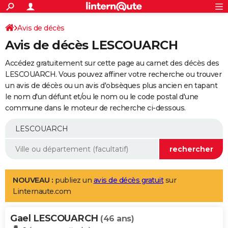
ACTUALITÉS
Connexion
S'inscrire
Avis de décès
Rechercher
Société
Education
Villes
Politique
Faits Divers
Monde
+
SPORT
Avis de décès LESCOUARCH
Football
Cyclisme
Forum
Coupe du monde 2026
Tennis
Rugby
CULTURE
Accédez gratuitement sur cette page au carnet des décès des
TNT
Cinéma
Musique
Programme TV
Streaming
Sorties cinéma
+
LESCOUARCH. Vous pouvez affiner votre recherche ou trouver
FINANCE
un avis de décès ou un avis d'obsèques plus ancien en tapant
Impôts
Immobilier
Banque
Crédit
Retraite
Epargne
Risques naturels par ville
Assurance
AUTO
le nom d'un défunt et/ou le nom ou le code postal d'une
commune dans le moteur de recherche ci-dessous.
Réserver un essai
Berlines
Forum auto
Essais
Citadines
SUV
+
HIGH-TECH
Meilleur smartphone
Ordinateurs
Guide high-tech
Mobiles
Internet
Jeux vidéo
+
BRICOLAGE
Aménagement intérieur
Cuisine
Jardinage
+
Forum
Extérieur
Salle de bains
Rangement
WEEK-END
Escapades
Expositions
Week-end nature
Guides de France
Patrimoine
Musées
+
LIFESTYLE
NOUVEAU :
publiez un
avis de décès gratuit
sur
Linternaute.com
Bien-être
Mode
+
Art de vivre
Loisirs
Modes de vie
SANTE
Gael LESCOUARCH
Guide de la santé
Médicaments
+
Alimentation
Maladies
Sommeil
(46 ans)
VOYAGE