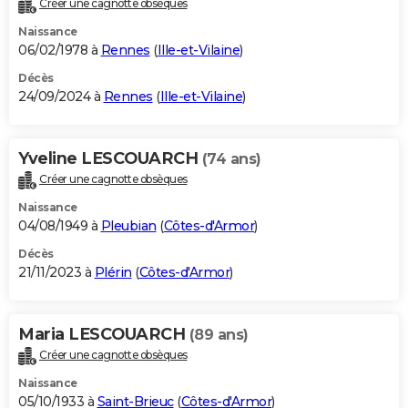
Créer une cagnotte obsèques
City break
Voyage de noces
Climat
Destinations
Voyage nature
Forum
+
PHOTO
Naissance
06/02/1978 à
Rennes
(
Ille-et-Vilaine
)
GUIDES D'ACHAT
Décès
24/09/2024 à
Rennes
(
Ille-et-Vilaine
)
BONS PLANS
CARTE DE VOEUX
Yveline LESCOUARCH
(74 ans)
Carte Bonne année
Carte Pâques
Carte de Noël
Carte Saint-Valentin
Carte d'anniversaire
DICTIONNAIRE
Créer une cagnotte obsèques
Biographies
Expressions
Dictionnaire
Citations
Proverbes
PROGRAMME TV
Naissance
04/08/1949 à
Pleubian
(
Côtes-d'Armor
)
COPAINS D'AVANT
Décès
21/11/2023 à
Plérin
(
Côtes-d'Armor
)
Se connecter
Collèges
Universités
Service militaire
S'inscrire
Lycées
Primaires
Entreprises
Avis de recherche
AVIS DE DÉCÈS
FORUM
Maria LESCOUARCH
(89 ans)
Lifestyle
Sport
Television
Cinema
Bricolage
Culture
Auto
Voyage
Créer une cagnotte obsèques
Naissance
05/10/1933 à
Saint-Brieuc
(
Côtes-d'Armor
)