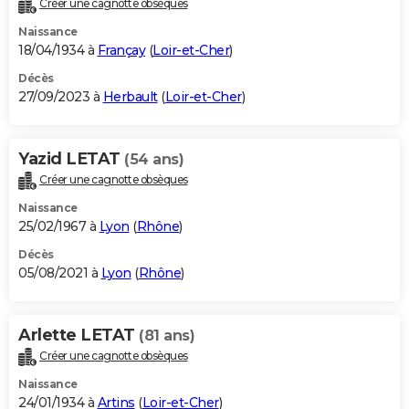
Créer une cagnotte obsèques
City break
Voyage de noces
Climat
Destinations
Voyage nature
Forum
+
PHOTO
Naissance
18/04/1934 à
Françay
(
Loir-et-Cher
)
GUIDES D'ACHAT
Décès
27/09/2023 à
Herbault
(
Loir-et-Cher
)
BONS PLANS
CARTE DE VOEUX
Yazid LETAT
(54 ans)
Carte Bonne année
Carte Pâques
Carte de Noël
Carte Saint-Valentin
Carte d'anniversaire
DICTIONNAIRE
Créer une cagnotte obsèques
Biographies
Expressions
Dictionnaire
Citations
Proverbes
PROGRAMME TV
Naissance
25/02/1967 à
Lyon
(
Rhône
)
COPAINS D'AVANT
Décès
05/08/2021 à
Lyon
(
Rhône
)
Se connecter
Collèges
Universités
Service militaire
S'inscrire
Lycées
Primaires
Entreprises
Avis de recherche
AVIS DE DÉCÈS
FORUM
Arlette LETAT
(81 ans)
Lifestyle
Sport
Television
Cinema
Bricolage
Culture
Auto
Voyage
Créer une cagnotte obsèques
Naissance
24/01/1934 à
Artins
(
Loir-et-Cher
)