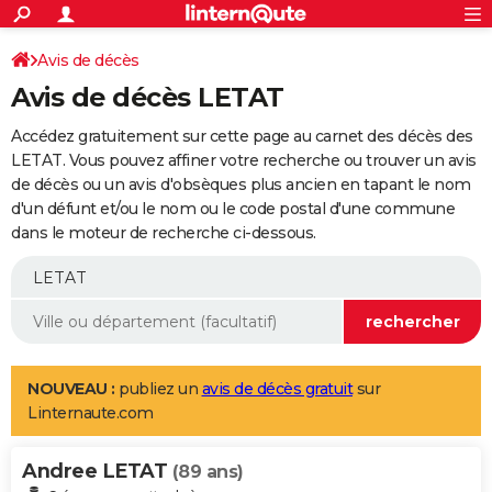
ACTUALITÉS
Connexion
S'inscrire
Avis de décès
Rechercher
Société
Education
Villes
Politique
Faits Divers
Monde
+
SPORT
Avis de décès LETAT
Football
Cyclisme
Forum
Coupe du monde 2026
Tennis
Rugby
CULTURE
Accédez gratuitement sur cette page au carnet des décès des
TNT
Cinéma
Musique
Programme TV
Streaming
Sorties cinéma
+
LETAT. Vous pouvez affiner votre recherche ou trouver un avis
FINANCE
de décès ou un avis d'obsèques plus ancien en tapant le nom
Impôts
Immobilier
Banque
Crédit
Retraite
Epargne
Risques naturels par ville
Assurance
AUTO
d'un défunt et/ou le nom ou le code postal d'une commune
dans le moteur de recherche ci-dessous.
Réserver un essai
Berlines
Forum auto
Essais
Citadines
SUV
+
HIGH-TECH
Meilleur smartphone
Ordinateurs
Guide high-tech
Mobiles
Internet
Jeux vidéo
+
BRICOLAGE
Aménagement intérieur
Cuisine
Jardinage
+
Forum
Extérieur
Salle de bains
Rangement
WEEK-END
Escapades
Expositions
Week-end nature
Guides de France
Patrimoine
Musées
+
LIFESTYLE
NOUVEAU :
publiez un
avis de décès gratuit
sur
Linternaute.com
Bien-être
Mode
+
Art de vivre
Loisirs
Modes de vie
SANTE
Andree LETAT
Guide de la santé
Médicaments
+
Alimentation
Maladies
Sommeil
(89 ans)
VOYAGE