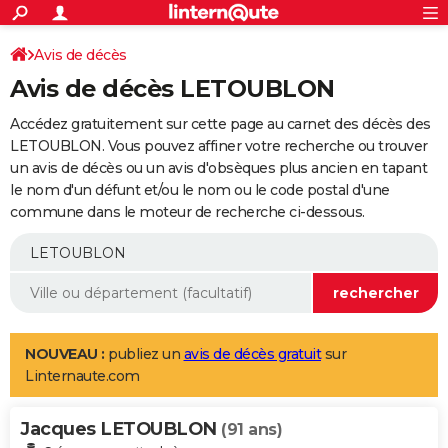
ACTUALITÉS
Connexion
S'inscrire
Avis de décès
Rechercher
Société
Education
Villes
Politique
Faits Divers
Monde
+
SPORT
Avis de décès LETOUBLON
Football
Cyclisme
Forum
Coupe du monde 2026
Tennis
Rugby
CULTURE
Accédez gratuitement sur cette page au carnet des décès des
TNT
Cinéma
Musique
Programme TV
Streaming
Sorties cinéma
+
LETOUBLON. Vous pouvez affiner votre recherche ou trouver
FINANCE
un avis de décès ou un avis d'obsèques plus ancien en tapant
Impôts
Immobilier
Banque
Crédit
Retraite
Epargne
Risques naturels par ville
Assurance
AUTO
le nom d'un défunt et/ou le nom ou le code postal d'une
commune dans le moteur de recherche ci-dessous.
Réserver un essai
Berlines
Forum auto
Essais
Citadines
SUV
+
HIGH-TECH
Meilleur smartphone
Ordinateurs
Guide high-tech
Mobiles
Internet
Jeux vidéo
+
BRICOLAGE
Aménagement intérieur
Cuisine
Jardinage
+
Forum
Extérieur
Salle de bains
Rangement
WEEK-END
Escapades
Expositions
Week-end nature
Guides de France
Patrimoine
Musées
+
LIFESTYLE
NOUVEAU :
publiez un
avis de décès gratuit
sur
Linternaute.com
Bien-être
Mode
+
Art de vivre
Loisirs
Modes de vie
SANTE
Jacques LETOUBLON
Guide de la santé
Médicaments
+
Alimentation
Maladies
Sommeil
(91 ans)
VOYAGE