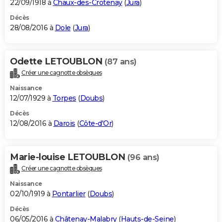
22/09/1918 à
Chaux-des-Crotenay
(
Jura
)
Décès
28/08/2016 à
Dole
(
Jura
)
Odette LETOUBLON
(87 ans)
Créer une cagnotte obsèques
Naissance
12/07/1929 à
Torpes
(
Doubs
)
Décès
12/08/2016 à
Darois
(
Côte-d'Or
)
Marie-louise LETOUBLON
(96 ans)
Créer une cagnotte obsèques
Naissance
02/10/1919 à
Pontarlier
(
Doubs
)
Décès
06/05/2016 à
Châtenay-Malabry
(
Hauts-de-Seine
)