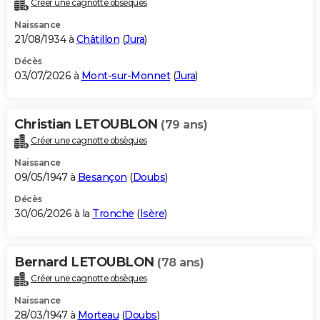
Créer une cagnotte obsèques
City break
Voyage de noces
Climat
Destinations
Voyage nature
Forum
+
PHOTO
Naissance
21/08/1934 à
Châtillon
(
Jura
)
GUIDES D'ACHAT
Décès
03/07/2026 à
Mont-sur-Monnet
(
Jura
)
BONS PLANS
CARTE DE VOEUX
Christian LETOUBLON
(79 ans)
Carte Bonne année
Carte Pâques
Carte de Noël
Carte Saint-Valentin
Carte d'anniversaire
DICTIONNAIRE
Créer une cagnotte obsèques
Biographies
Expressions
Dictionnaire
Citations
Proverbes
PROGRAMME TV
Naissance
09/05/1947 à
Besançon
(
Doubs
)
COPAINS D'AVANT
Décès
30/06/2026 à la
Tronche
(
Isère
)
Se connecter
Collèges
Universités
Service militaire
S'inscrire
Lycées
Primaires
Entreprises
Avis de recherche
AVIS DE DÉCÈS
FORUM
Bernard LETOUBLON
(78 ans)
Lifestyle
Sport
Television
Cinema
Bricolage
Culture
Auto
Voyage
Créer une cagnotte obsèques
Naissance
28/03/1947 à
Morteau
(
Doubs
)