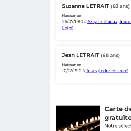
Suzanne LETRAIT
(83 ans)
Naissance
26/07/1910 à
Azay-le-Rideau
(
Indre
Loire
)
Jean LETRAIT
(68 ans)
Naissance
10/12/1912 à
Tours
(
Indre-et-Loire
)
Carte d
gratuit
Notre sélec