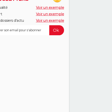
alité
Voir un exemple
rt
Voir un exemple
dossiers d'actu
Voir un exemple