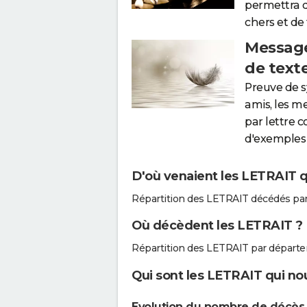
permettra 
chers et de
Message
de text
Preuve de 
amis, les m
par lettre 
d'exemples 
D'où venaient les LETRAIT q
Répartition des LETRAIT décédés pa
Où décèdent les LETRAIT ?
Répartition des LETRAIT par départ
Qui sont les LETRAIT qui nou
Evolution du nombre de décès