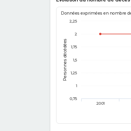
Données exprimées en nombre de d
2,25
2
Personnes décédées
1,75
1,5
1,25
1
0,75
2001