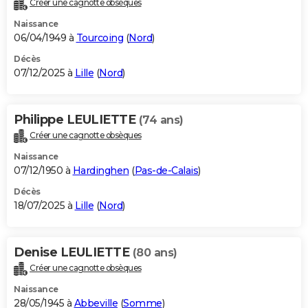
Créer une cagnotte obsèques
City break
Voyage de noces
Climat
Destinations
Voyage nature
Forum
+
PHOTO
Naissance
06/04/1949 à
Tourcoing
(
Nord
)
GUIDES D'ACHAT
Décès
07/12/2025 à
Lille
(
Nord
)
BONS PLANS
CARTE DE VOEUX
Philippe LEULIETTE
(74 ans)
Carte Bonne année
Carte Pâques
Carte de Noël
Carte Saint-Valentin
Carte d'anniversaire
DICTIONNAIRE
Créer une cagnotte obsèques
Biographies
Expressions
Dictionnaire
Citations
Proverbes
PROGRAMME TV
Naissance
07/12/1950 à
Hardinghen
(
Pas-de-Calais
)
COPAINS D'AVANT
Décès
18/07/2025 à
Lille
(
Nord
)
Se connecter
Collèges
Universités
Service militaire
S'inscrire
Lycées
Primaires
Entreprises
Avis de recherche
AVIS DE DÉCÈS
FORUM
Denise LEULIETTE
(80 ans)
Lifestyle
Sport
Television
Cinema
Bricolage
Culture
Auto
Voyage
Créer une cagnotte obsèques
Naissance
28/05/1945 à
Abbeville
(
Somme
)