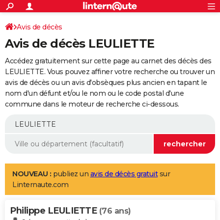
ACTUALITÉS
Connexion
S'inscrire
Avis de décès
Rechercher
Société
Education
Villes
Politique
Faits Divers
Monde
+
SPORT
Avis de décès LEULIETTE
Football
Cyclisme
Forum
Coupe du monde 2026
Tennis
Rugby
CULTURE
Accédez gratuitement sur cette page au carnet des décès des
TNT
Cinéma
Musique
Programme TV
Streaming
Sorties cinéma
+
LEULIETTE. Vous pouvez affiner votre recherche ou trouver un
FINANCE
avis de décès ou un avis d'obsèques plus ancien en tapant le
Impôts
Immobilier
Banque
Crédit
Retraite
Epargne
Risques naturels par ville
Assurance
AUTO
nom d'un défunt et/ou le nom ou le code postal d'une
commune dans le moteur de recherche ci-dessous.
Réserver un essai
Berlines
Forum auto
Essais
Citadines
SUV
+
HIGH-TECH
Meilleur smartphone
Ordinateurs
Guide high-tech
Mobiles
Internet
Jeux vidéo
+
BRICOLAGE
Aménagement intérieur
Cuisine
Jardinage
+
Forum
Extérieur
Salle de bains
Rangement
WEEK-END
Escapades
Expositions
Week-end nature
Guides de France
Patrimoine
Musées
+
LIFESTYLE
NOUVEAU :
publiez un
avis de décès gratuit
sur
Linternaute.com
Bien-être
Mode
+
Art de vivre
Loisirs
Modes de vie
SANTE
Philippe LEULIETTE
Guide de la santé
Médicaments
+
Alimentation
Maladies
Sommeil
(76 ans)
VOYAGE