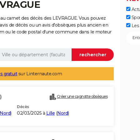
LEVRAGUE
Actu
Spo
e au carnet des décès des LEVRAGUE. Vous pouvez
 avis de décès ou un avis d'obsèques plus ancien en
Les 
nom ou le code postal d'une commune dans le moteur
s gratuit
sur Linternaute.com
)
Créer une cagnotte obsèques
Décès
Nord
)
02/03/2025 à
Lille
(
Nord
)