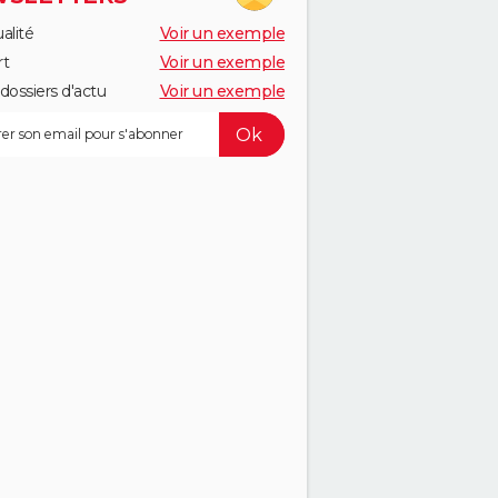
alité
Voir un exemple
rt
Voir un exemple
dossiers d'actu
Voir un exemple