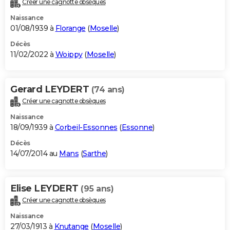
Créer une cagnotte obsèques
City break
Voyage de noces
Climat
Destinations
Voyage nature
Forum
+
PHOTO
Naissance
01/08/1939 à
Florange
(
Moselle
)
GUIDES D'ACHAT
Décès
11/02/2022 à
Woippy
(
Moselle
)
BONS PLANS
CARTE DE VOEUX
Gerard LEYDERT
(74 ans)
Carte Bonne année
Carte Pâques
Carte de Noël
Carte Saint-Valentin
Carte d'anniversaire
DICTIONNAIRE
Créer une cagnotte obsèques
Biographies
Expressions
Dictionnaire
Citations
Proverbes
PROGRAMME TV
Naissance
18/09/1939 à
Corbeil-Essonnes
(
Essonne
)
COPAINS D'AVANT
Décès
14/07/2014 au
Mans
(
Sarthe
)
Se connecter
Collèges
Universités
Service militaire
S'inscrire
Lycées
Primaires
Entreprises
Avis de recherche
AVIS DE DÉCÈS
FORUM
Elise LEYDERT
(95 ans)
Lifestyle
Sport
Television
Cinema
Bricolage
Culture
Auto
Voyage
Créer une cagnotte obsèques
Naissance
27/03/1913 à
Knutange
(
Moselle
)