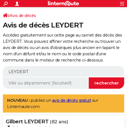
ACTUALITÉS
Connexion
S'inscrire
Avis de décès
Rechercher
Société
Education
Villes
Politique
Faits Divers
Monde
+
SPORT
Avis de décès LEYDERT
Football
Cyclisme
Forum
Coupe du monde 2026
Tennis
Rugby
CULTURE
Accédez gratuitement sur cette page au carnet des décès des
TNT
Cinéma
Musique
Programme TV
Streaming
Sorties cinéma
+
LEYDERT. Vous pouvez affiner votre recherche ou trouver un
FINANCE
avis de décès ou un avis d'obsèques plus ancien en tapant le
Impôts
Immobilier
Banque
Crédit
Retraite
Epargne
Risques naturels par ville
Assurance
AUTO
nom d'un défunt et/ou le nom ou le code postal d'une
commune dans le moteur de recherche ci-dessous.
Réserver un essai
Berlines
Forum auto
Essais
Citadines
SUV
+
HIGH-TECH
Meilleur smartphone
Ordinateurs
Guide high-tech
Mobiles
Internet
Jeux vidéo
+
BRICOLAGE
Aménagement intérieur
Cuisine
Jardinage
+
Forum
Extérieur
Salle de bains
Rangement
WEEK-END
Escapades
Expositions
Week-end nature
Guides de France
Patrimoine
Musées
+
LIFESTYLE
NOUVEAU :
publiez un
avis de décès gratuit
sur
Linternaute.com
Bien-être
Mode
+
Art de vivre
Loisirs
Modes de vie
SANTE
Gilbert LEYDERT
Guide de la santé
Médicaments
+
Alimentation
Maladies
Sommeil
(82 ans)
VOYAGE