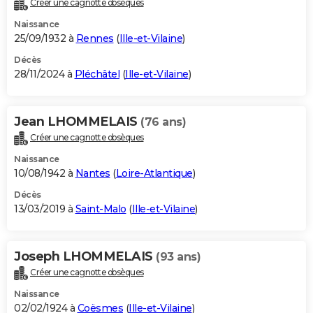
Créer une cagnotte obsèques
City break
Voyage de noces
Climat
Destinations
Voyage nature
Forum
+
PHOTO
Naissance
25/09/1932 à
Rennes
(
Ille-et-Vilaine
)
GUIDES D'ACHAT
Décès
28/11/2024 à
Pléchâtel
(
Ille-et-Vilaine
)
BONS PLANS
CARTE DE VOEUX
Jean LHOMMELAIS
(76 ans)
Carte Bonne année
Carte Pâques
Carte de Noël
Carte Saint-Valentin
Carte d'anniversaire
DICTIONNAIRE
Créer une cagnotte obsèques
Biographies
Expressions
Dictionnaire
Citations
Proverbes
PROGRAMME TV
Naissance
10/08/1942 à
Nantes
(
Loire-Atlantique
)
COPAINS D'AVANT
Décès
13/03/2019 à
Saint-Malo
(
Ille-et-Vilaine
)
Se connecter
Collèges
Universités
Service militaire
S'inscrire
Lycées
Primaires
Entreprises
Avis de recherche
AVIS DE DÉCÈS
FORUM
Joseph LHOMMELAIS
(93 ans)
Lifestyle
Sport
Television
Cinema
Bricolage
Culture
Auto
Voyage
Créer une cagnotte obsèques
Naissance
02/02/1924 à
Coësmes
(
Ille-et-Vilaine
)