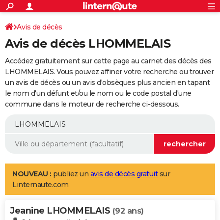
ACTUALITÉS
Connexion
S'inscrire
Avis de décès
Rechercher
Société
Education
Villes
Politique
Faits Divers
Monde
+
SPORT
Avis de décès LHOMMELAIS
Football
Cyclisme
Forum
Coupe du monde 2026
Tennis
Rugby
CULTURE
Accédez gratuitement sur cette page au carnet des décès des
TNT
Cinéma
Musique
Programme TV
Streaming
Sorties cinéma
+
LHOMMELAIS. Vous pouvez affiner votre recherche ou trouver
FINANCE
un avis de décès ou un avis d'obsèques plus ancien en tapant
Impôts
Immobilier
Banque
Crédit
Retraite
Epargne
Risques naturels par ville
Assurance
AUTO
le nom d'un défunt et/ou le nom ou le code postal d'une
commune dans le moteur de recherche ci-dessous.
Réserver un essai
Berlines
Forum auto
Essais
Citadines
SUV
+
HIGH-TECH
Meilleur smartphone
Ordinateurs
Guide high-tech
Mobiles
Internet
Jeux vidéo
+
BRICOLAGE
Aménagement intérieur
Cuisine
Jardinage
+
Forum
Extérieur
Salle de bains
Rangement
WEEK-END
Escapades
Expositions
Week-end nature
Guides de France
Patrimoine
Musées
+
LIFESTYLE
NOUVEAU :
publiez un
avis de décès gratuit
sur
Linternaute.com
Bien-être
Mode
+
Art de vivre
Loisirs
Modes de vie
SANTE
Jeanine LHOMMELAIS
Guide de la santé
Médicaments
+
Alimentation
Maladies
Sommeil
(92 ans)
VOYAGE