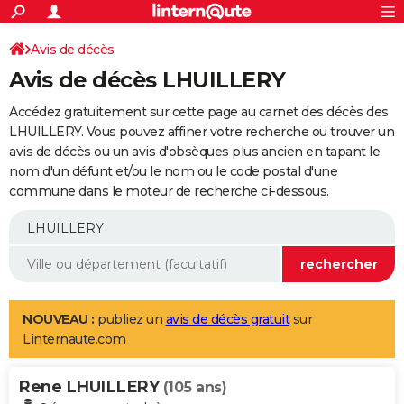
ACTUALITÉS
Connexion
S'inscrire
Avis de décès
Rechercher
Société
Education
Villes
Politique
Faits Divers
Monde
+
SPORT
Avis de décès LHUILLERY
Football
Cyclisme
Forum
Coupe du monde 2026
Tennis
Rugby
CULTURE
Accédez gratuitement sur cette page au carnet des décès des
TNT
Cinéma
Musique
Programme TV
Streaming
Sorties cinéma
+
LHUILLERY. Vous pouvez affiner votre recherche ou trouver un
FINANCE
avis de décès ou un avis d'obsèques plus ancien en tapant le
Impôts
Immobilier
Banque
Crédit
Retraite
Epargne
Risques naturels par ville
Assurance
AUTO
nom d'un défunt et/ou le nom ou le code postal d'une
commune dans le moteur de recherche ci-dessous.
Réserver un essai
Berlines
Forum auto
Essais
Citadines
SUV
+
HIGH-TECH
Meilleur smartphone
Ordinateurs
Guide high-tech
Mobiles
Internet
Jeux vidéo
+
BRICOLAGE
Aménagement intérieur
Cuisine
Jardinage
+
Forum
Extérieur
Salle de bains
Rangement
WEEK-END
Escapades
Expositions
Week-end nature
Guides de France
Patrimoine
Musées
+
LIFESTYLE
NOUVEAU :
publiez un
avis de décès gratuit
sur
Linternaute.com
Bien-être
Mode
+
Art de vivre
Loisirs
Modes de vie
SANTE
Rene LHUILLERY
Guide de la santé
Médicaments
+
Alimentation
Maladies
Sommeil
(105 ans)
VOYAGE