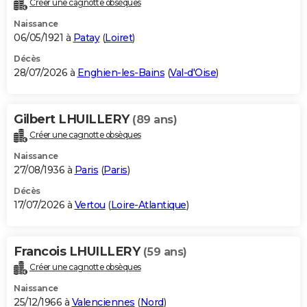
Créer une cagnotte obsèques
City break
Voyage de noces
Climat
Destinations
Voyage nature
Forum
+
PHOTO
Naissance
06/05/1921 à
Patay
(
Loiret
)
GUIDES D'ACHAT
Décès
28/07/2026 à
Enghien-les-Bains
(
Val-d'Oise
)
BONS PLANS
CARTE DE VOEUX
Gilbert LHUILLERY
(89 ans)
Carte Bonne année
Carte Pâques
Carte de Noël
Carte Saint-Valentin
Carte d'anniversaire
DICTIONNAIRE
Créer une cagnotte obsèques
Biographies
Expressions
Dictionnaire
Citations
Proverbes
PROGRAMME TV
Naissance
27/08/1936 à
Paris
(
Paris
)
COPAINS D'AVANT
Décès
17/07/2026 à
Vertou
(
Loire-Atlantique
)
Se connecter
Collèges
Universités
Service militaire
S'inscrire
Lycées
Primaires
Entreprises
Avis de recherche
AVIS DE DÉCÈS
FORUM
Francois LHUILLERY
(59 ans)
Lifestyle
Sport
Television
Cinema
Bricolage
Culture
Auto
Voyage
Créer une cagnotte obsèques
Naissance
25/12/1966 à
Valenciennes
(
Nord
)