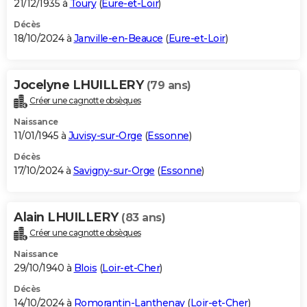
21/12/1935 à
Toury
(
Eure-et-Loir
)
Décès
18/10/2024 à
Janville-en-Beauce
(
Eure-et-Loir
)
Jocelyne LHUILLERY
(79 ans)
Créer une cagnotte obsèques
Naissance
11/01/1945 à
Juvisy-sur-Orge
(
Essonne
)
Décès
17/10/2024 à
Savigny-sur-Orge
(
Essonne
)
Alain LHUILLERY
(83 ans)
Créer une cagnotte obsèques
Naissance
29/10/1940 à
Blois
(
Loir-et-Cher
)
Décès
14/10/2024 à
Romorantin-Lanthenay
(
Loir-et-Cher
)