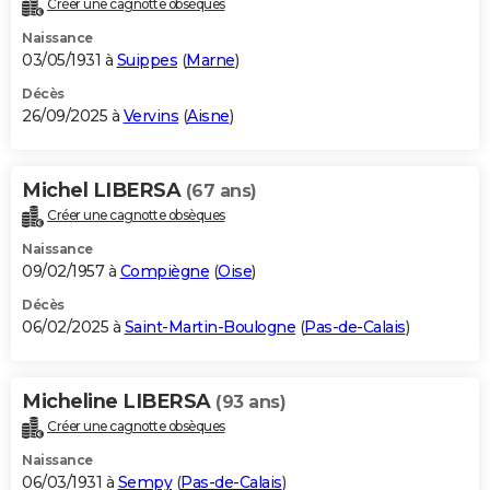
Créer une cagnotte obsèques
City break
Voyage de noces
Climat
Destinations
Voyage nature
Forum
+
PHOTO
Naissance
03/05/1931 à
Suippes
(
Marne
)
GUIDES D'ACHAT
Décès
26/09/2025 à
Vervins
(
Aisne
)
BONS PLANS
CARTE DE VOEUX
Michel LIBERSA
(67 ans)
Carte Bonne année
Carte Pâques
Carte de Noël
Carte Saint-Valentin
Carte d'anniversaire
DICTIONNAIRE
Créer une cagnotte obsèques
Biographies
Expressions
Dictionnaire
Citations
Proverbes
PROGRAMME TV
Naissance
09/02/1957 à
Compiègne
(
Oise
)
COPAINS D'AVANT
Décès
06/02/2025 à
Saint-Martin-Boulogne
(
Pas-de-Calais
)
Se connecter
Collèges
Universités
Service militaire
S'inscrire
Lycées
Primaires
Entreprises
Avis de recherche
AVIS DE DÉCÈS
FORUM
Micheline LIBERSA
(93 ans)
Lifestyle
Sport
Television
Cinema
Bricolage
Culture
Auto
Voyage
Créer une cagnotte obsèques
Naissance
06/03/1931 à
Sempy
(
Pas-de-Calais
)