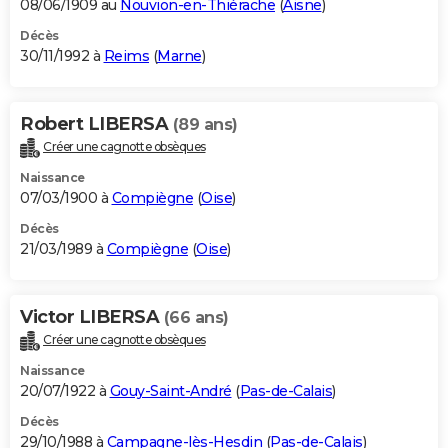
08/06/1909 au
Nouvion-en-Thiérache
(
Aisne
)
Décès
30/11/1992 à
Reims
(
Marne
)
Robert LIBERSA
(89 ans)
Créer une cagnotte obsèques
Naissance
07/03/1900 à
Compiègne
(
Oise
)
Décès
21/03/1989 à
Compiègne
(
Oise
)
Victor LIBERSA
(66 ans)
Créer une cagnotte obsèques
Naissance
20/07/1922 à
Gouy-Saint-André
(
Pas-de-Calais
)
Décès
29/10/1988 à
Campagne-lès-Hesdin
(
Pas-de-Calais
)