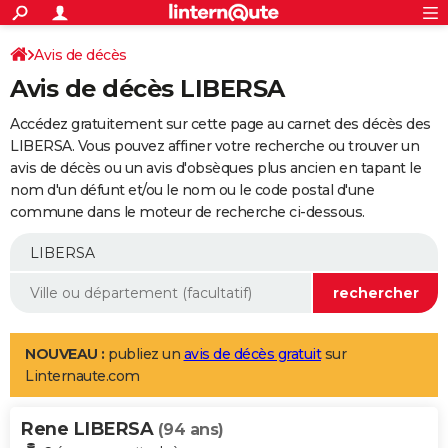
ACTUALITÉS
Connexion
S'inscrire
Avis de décès
Rechercher
Société
Education
Villes
Politique
Faits Divers
Monde
+
SPORT
Avis de décès LIBERSA
Football
Cyclisme
Forum
Coupe du monde 2026
Tennis
Rugby
CULTURE
Accédez gratuitement sur cette page au carnet des décès des
TNT
Cinéma
Musique
Programme TV
Streaming
Sorties cinéma
+
LIBERSA. Vous pouvez affiner votre recherche ou trouver un
FINANCE
avis de décès ou un avis d'obsèques plus ancien en tapant le
Impôts
Immobilier
Banque
Crédit
Retraite
Epargne
Risques naturels par ville
Assurance
AUTO
nom d'un défunt et/ou le nom ou le code postal d'une
commune dans le moteur de recherche ci-dessous.
Réserver un essai
Berlines
Forum auto
Essais
Citadines
SUV
+
HIGH-TECH
Meilleur smartphone
Ordinateurs
Guide high-tech
Mobiles
Internet
Jeux vidéo
+
BRICOLAGE
Aménagement intérieur
Cuisine
Jardinage
+
Forum
Extérieur
Salle de bains
Rangement
WEEK-END
Escapades
Expositions
Week-end nature
Guides de France
Patrimoine
Musées
+
LIFESTYLE
NOUVEAU :
publiez un
avis de décès gratuit
sur
Linternaute.com
Bien-être
Mode
+
Art de vivre
Loisirs
Modes de vie
SANTE
Rene LIBERSA
Guide de la santé
Médicaments
+
Alimentation
Maladies
Sommeil
(94 ans)
VOYAGE