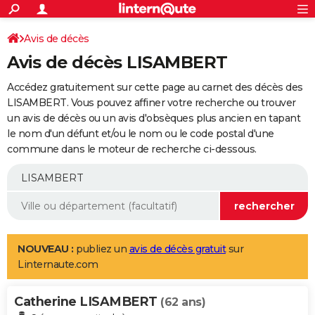
ACTUALITÉS
Connexion
S'inscrire
Avis de décès
Rechercher
Société
Education
Villes
Politique
Faits Divers
Monde
+
SPORT
Avis de décès LISAMBERT
Football
Cyclisme
Forum
Coupe du monde 2026
Tennis
Rugby
CULTURE
Accédez gratuitement sur cette page au carnet des décès des
TNT
Cinéma
Musique
Programme TV
Streaming
Sorties cinéma
+
LISAMBERT. Vous pouvez affiner votre recherche ou trouver
FINANCE
un avis de décès ou un avis d'obsèques plus ancien en tapant
Impôts
Immobilier
Banque
Crédit
Retraite
Epargne
Risques naturels par ville
Assurance
AUTO
le nom d'un défunt et/ou le nom ou le code postal d'une
commune dans le moteur de recherche ci-dessous.
Réserver un essai
Berlines
Forum auto
Essais
Citadines
SUV
+
HIGH-TECH
Meilleur smartphone
Ordinateurs
Guide high-tech
Mobiles
Internet
Jeux vidéo
+
BRICOLAGE
Aménagement intérieur
Cuisine
Jardinage
+
Forum
Extérieur
Salle de bains
Rangement
WEEK-END
Escapades
Expositions
Week-end nature
Guides de France
Patrimoine
Musées
+
LIFESTYLE
NOUVEAU :
publiez un
avis de décès gratuit
sur
Linternaute.com
Bien-être
Mode
+
Art de vivre
Loisirs
Modes de vie
SANTE
Catherine LISAMBERT
Guide de la santé
Médicaments
+
Alimentation
Maladies
Sommeil
(62 ans)
VOYAGE