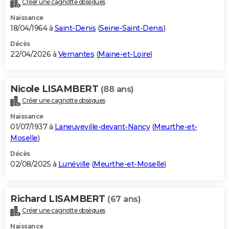
Créer une cagnotte obsèques
City break
Voyage de noces
Climat
Destinations
Voyage nature
Forum
+
PHOTO
Naissance
18/04/1964 à
Saint-Denis
(
Seine-Saint-Denis
)
GUIDES D'ACHAT
Décès
22/04/2026 à
Vernantes
(
Maine-et-Loire
)
BONS PLANS
CARTE DE VOEUX
Nicole LISAMBERT
(88 ans)
Carte Bonne année
Carte Pâques
Carte de Noël
Carte Saint-Valentin
Carte d'anniversaire
DICTIONNAIRE
Créer une cagnotte obsèques
Biographies
Expressions
Dictionnaire
Citations
Proverbes
PROGRAMME TV
Naissance
01/07/1937 à
Laneuveville-devant-Nancy
(
Meurthe-et-
COPAINS D'AVANT
Moselle
)
Décès
Se connecter
Collèges
Universités
Service militaire
S'inscrire
Lycées
Primaires
Entreprises
Avis de recherche
AVIS DE DÉCÈS
02/08/2025 à
Lunéville
(
Meurthe-et-Moselle
)
FORUM
Lifestyle
Sport
Television
Cinema
Bricolage
Culture
Auto
Voyage
Richard LISAMBERT
(67 ans)
Créer une cagnotte obsèques
Naissance