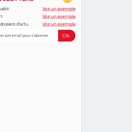
alité
Voir un exemple
rt
Voir un exemple
dossiers d'actu
Voir un exemple