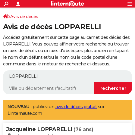
ACTUALITÉS
Connexion
S'inscrire
Avis de décès
Rechercher
Société
Education
Villes
Politique
Faits Divers
Monde
+
SPORT
Avis de décès LOPPARELLI
Football
Cyclisme
Forum
Coupe du monde 2026
Tennis
Rugby
CULTURE
Accédez gratuitement sur cette page au carnet des décès des
TNT
Cinéma
Musique
Programme TV
Streaming
Sorties cinéma
+
LOPPARELLI. Vous pouvez affiner votre recherche ou trouver
FINANCE
un avis de décès ou un avis d'obsèques plus ancien en tapant
Impôts
Immobilier
Banque
Crédit
Retraite
Epargne
Risques naturels par ville
Assurance
AUTO
le nom d'un défunt et/ou le nom ou le code postal d'une
commune dans le moteur de recherche ci-dessous.
Réserver un essai
Berlines
Forum auto
Essais
Citadines
SUV
+
HIGH-TECH
Meilleur smartphone
Ordinateurs
Guide high-tech
Mobiles
Internet
Jeux vidéo
+
BRICOLAGE
Aménagement intérieur
Cuisine
Jardinage
+
Forum
Extérieur
Salle de bains
Rangement
WEEK-END
Escapades
Expositions
Week-end nature
Guides de France
Patrimoine
Musées
+
LIFESTYLE
NOUVEAU :
publiez un
avis de décès gratuit
sur
Linternaute.com
Bien-être
Mode
+
Art de vivre
Loisirs
Modes de vie
SANTE
Jacqueline LOPPARELLI
Guide de la santé
Médicaments
+
Alimentation
Maladies
Sommeil
(76 ans)
VOYAGE