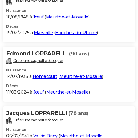
Créer une cagnotte obsèques
City break
Voyage de noces
Climat
Destinations
Voyage nature
Forum
+
PHOTO
Naissance
18/08/1948 à
Jœuf
(
Meurthe-et-Moselle
)
GUIDES D'ACHAT
Décès
19/02/2025 à
Marseille
(
Bouches-du-Rhône
)
BONS PLANS
CARTE DE VOEUX
Edmond LOPPARELLI
(90 ans)
Carte Bonne année
Carte Pâques
Carte de Noël
Carte Saint-Valentin
Carte d'anniversaire
DICTIONNAIRE
Créer une cagnotte obsèques
Biographies
Expressions
Dictionnaire
Citations
Proverbes
PROGRAMME TV
Naissance
14/07/1933 à
Homécourt
(
Meurthe-et-Moselle
)
COPAINS D'AVANT
Décès
11/03/2024 à
Jœuf
(
Meurthe-et-Moselle
)
Se connecter
Collèges
Universités
Service militaire
S'inscrire
Lycées
Primaires
Entreprises
Avis de recherche
AVIS DE DÉCÈS
FORUM
Jacques LOPPARELLI
(78 ans)
Lifestyle
Sport
Television
Cinema
Bricolage
Culture
Auto
Voyage
Créer une cagnotte obsèques
Naissance
06/02/1941 à
Val de Briey
(
Meurthe-et-Moselle
)