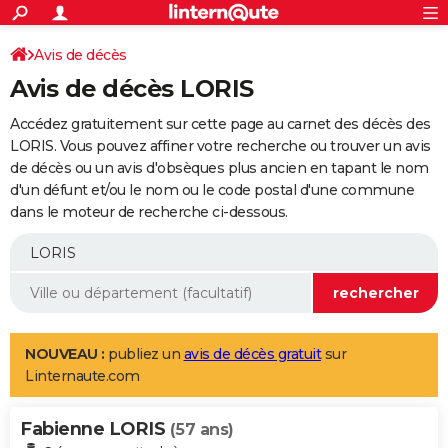
ACTUALITÉS
Connexion
S'inscrire
Avis de décès
Rechercher
Société
Education
Villes
Politique
Faits Divers
Monde
+
SPORT
Avis de décès LORIS
Football
Cyclisme
Forum
Coupe du monde 2026
Tennis
Rugby
CULTURE
Accédez gratuitement sur cette page au carnet des décès des
TNT
Cinéma
Musique
Programme TV
Streaming
Sorties cinéma
+
LORIS. Vous pouvez affiner votre recherche ou trouver un avis
FINANCE
de décès ou un avis d'obsèques plus ancien en tapant le nom
Impôts
Immobilier
Banque
Crédit
Retraite
Epargne
Risques naturels par ville
Assurance
AUTO
d'un défunt et/ou le nom ou le code postal d'une commune
dans le moteur de recherche ci-dessous.
Réserver un essai
Berlines
Forum auto
Essais
Citadines
SUV
+
HIGH-TECH
Meilleur smartphone
Ordinateurs
Guide high-tech
Mobiles
Internet
Jeux vidéo
+
BRICOLAGE
Aménagement intérieur
Cuisine
Jardinage
+
Forum
Extérieur
Salle de bains
Rangement
WEEK-END
Escapades
Expositions
Week-end nature
Guides de France
Patrimoine
Musées
+
LIFESTYLE
NOUVEAU :
publiez un
avis de décès gratuit
sur
Linternaute.com
Bien-être
Mode
+
Art de vivre
Loisirs
Modes de vie
SANTE
Fabienne LORIS
Guide de la santé
Médicaments
+
Alimentation
Maladies
Sommeil
(57 ans)
VOYAGE