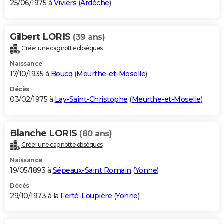
25/06/1975 à
Viviers
(
Ardèche
)
Gilbert LORIS
(39 ans)
Créer une cagnotte obsèques
Naissance
17/10/1935 à
Boucq
(
Meurthe-et-Moselle
)
Décès
03/02/1975 à
Lay-Saint-Christophe
(
Meurthe-et-Moselle
)
Blanche LORIS
(80 ans)
Créer une cagnotte obsèques
Naissance
19/05/1893 à
Sépeaux-Saint Romain
(
Yonne
)
Décès
29/10/1973 à la
Ferté-Loupière
(
Yonne
)