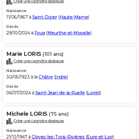
Créer une cagnotte obsèques
City break
Voyage de noces
Climat
Destinations
Voyage nature
Forum
+
PHOTO
Naissance
11/06/1967 à
Saint-Dizier
(
Haute-Marne
)
GUIDES D'ACHAT
Décès
29/10/2024 à
Foug
(
Meurthe-et-Moselle
)
BONS PLANS
CARTE DE VOEUX
Marie LORIS
(101 ans)
Carte Bonne année
Carte Pâques
Carte de Noël
Carte Saint-Valentin
Carte d'anniversaire
DICTIONNAIRE
Créer une cagnotte obsèques
Biographies
Expressions
Dictionnaire
Citations
Proverbes
PROGRAMME TV
Naissance
30/05/1923 à la
Châtre
(
Indre
)
COPAINS D'AVANT
Décès
06/07/2024 à
Saint-Jean-de-la-Ruelle
(
Loiret
)
Se connecter
Collèges
Universités
Service militaire
S'inscrire
Lycées
Primaires
Entreprises
Avis de recherche
AVIS DE DÉCÈS
FORUM
Michele LORIS
(75 ans)
Lifestyle
Sport
Television
Cinema
Bricolage
Culture
Auto
Voyage
Créer une cagnotte obsèques
Naissance
21/12/1947 à
Cloyes-les-Trois-Rivières
(
Eure-et-Loir
)