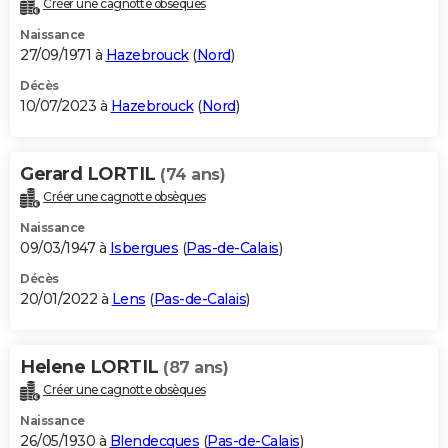
Créer une cagnotte obsèques
City break
Voyage de noces
Climat
Destinations
Voyage nature
Forum
+
PHOTO
Naissance
27/09/1971 à
Hazebrouck
(
Nord
)
GUIDES D'ACHAT
Décès
10/07/2023 à
Hazebrouck
(
Nord
)
BONS PLANS
CARTE DE VOEUX
Gerard LORTIL
(74 ans)
Carte Bonne année
Carte Pâques
Carte de Noël
Carte Saint-Valentin
Carte d'anniversaire
DICTIONNAIRE
Créer une cagnotte obsèques
Biographies
Expressions
Dictionnaire
Citations
Proverbes
PROGRAMME TV
Naissance
09/03/1947 à
Isbergues
(
Pas-de-Calais
)
COPAINS D'AVANT
Décès
20/01/2022 à
Lens
(
Pas-de-Calais
)
Se connecter
Collèges
Universités
Service militaire
S'inscrire
Lycées
Primaires
Entreprises
Avis de recherche
AVIS DE DÉCÈS
FORUM
Helene LORTIL
(87 ans)
Lifestyle
Sport
Television
Cinema
Bricolage
Culture
Auto
Voyage
Créer une cagnotte obsèques
Naissance
26/05/1930 à
Blendecques
(
Pas-de-Calais
)