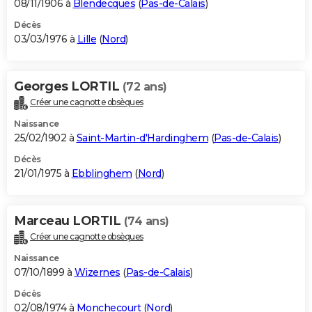
08/11/1906 à
Blendecques
(
Pas-de-Calais
)
Décès
03/03/1976 à
Lille
(
Nord
)
Georges LORTIL
(72 ans)
Créer une cagnotte obsèques
Naissance
25/02/1902 à
Saint-Martin-d'Hardinghem
(
Pas-de-Calais
)
Décès
21/01/1975 à
Ebblinghem
(
Nord
)
Marceau LORTIL
(74 ans)
Créer une cagnotte obsèques
Naissance
07/10/1899 à
Wizernes
(
Pas-de-Calais
)
Décès
02/08/1974 à
Monchecourt
(
Nord
)