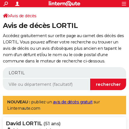
ACTUALITÉS
Connexion
S'inscrire
Avis de décès
Rechercher
Société
Education
Villes
Politique
Faits Divers
Monde
+
SPORT
Avis de décès LORTIL
Football
Cyclisme
Forum
Coupe du monde 2026
Tennis
Rugby
CULTURE
Accédez gratuitement sur cette page au carnet des décès des
TNT
Cinéma
Musique
Programme TV
Streaming
Sorties cinéma
+
LORTIL. Vous pouvez affiner votre recherche ou trouver un
FINANCE
avis de décès ou un avis d'obsèques plus ancien en tapant le
Impôts
Immobilier
Banque
Crédit
Retraite
Epargne
Risques naturels par ville
Assurance
AUTO
nom d'un défunt et/ou le nom ou le code postal d'une
commune dans le moteur de recherche ci-dessous.
Réserver un essai
Berlines
Forum auto
Essais
Citadines
SUV
+
HIGH-TECH
Meilleur smartphone
Ordinateurs
Guide high-tech
Mobiles
Internet
Jeux vidéo
+
BRICOLAGE
Aménagement intérieur
Cuisine
Jardinage
+
Forum
Extérieur
Salle de bains
Rangement
WEEK-END
Escapades
Expositions
Week-end nature
Guides de France
Patrimoine
Musées
+
LIFESTYLE
NOUVEAU :
publiez un
avis de décès gratuit
sur
Linternaute.com
Bien-être
Mode
+
Art de vivre
Loisirs
Modes de vie
SANTE
David LORTIL
Guide de la santé
Médicaments
+
Alimentation
Maladies
Sommeil
(51 ans)
VOYAGE