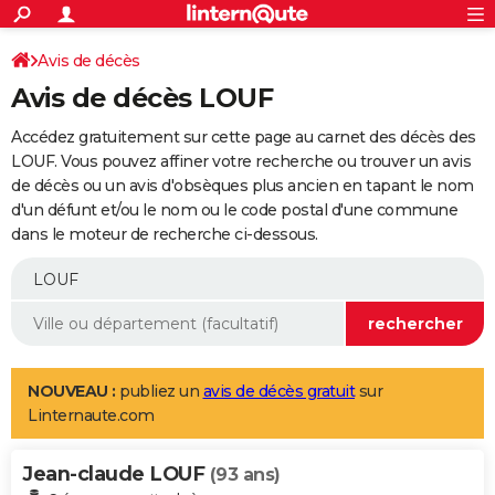
ACTUALITÉS
Connexion
S'inscrire
Avis de décès
Rechercher
Société
Education
Villes
Politique
Faits Divers
Monde
+
SPORT
Avis de décès LOUF
Football
Cyclisme
Forum
Coupe du monde 2026
Tennis
Rugby
CULTURE
Accédez gratuitement sur cette page au carnet des décès des
TNT
Cinéma
Musique
Programme TV
Streaming
Sorties cinéma
+
LOUF. Vous pouvez affiner votre recherche ou trouver un avis
FINANCE
de décès ou un avis d'obsèques plus ancien en tapant le nom
Impôts
Immobilier
Banque
Crédit
Retraite
Epargne
Risques naturels par ville
Assurance
AUTO
d'un défunt et/ou le nom ou le code postal d'une commune
dans le moteur de recherche ci-dessous.
Réserver un essai
Berlines
Forum auto
Essais
Citadines
SUV
+
HIGH-TECH
Meilleur smartphone
Ordinateurs
Guide high-tech
Mobiles
Internet
Jeux vidéo
+
BRICOLAGE
Aménagement intérieur
Cuisine
Jardinage
+
Forum
Extérieur
Salle de bains
Rangement
WEEK-END
Escapades
Expositions
Week-end nature
Guides de France
Patrimoine
Musées
+
LIFESTYLE
NOUVEAU :
publiez un
avis de décès gratuit
sur
Linternaute.com
Bien-être
Mode
+
Art de vivre
Loisirs
Modes de vie
SANTE
Jean-claude LOUF
Guide de la santé
Médicaments
+
Alimentation
Maladies
Sommeil
(93 ans)
VOYAGE