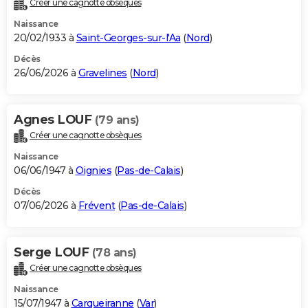
Créer une cagnotte obsèques
City break
Voyage de noces
Climat
Destinations
Voyage nature
Forum
+
PHOTO
Naissance
20/02/1933 à
Saint-Georges-sur-l'Aa
(
Nord
)
GUIDES D'ACHAT
Décès
26/06/2026 à
Gravelines
(
Nord
)
BONS PLANS
CARTE DE VOEUX
Agnes LOUF
(79 ans)
Carte Bonne année
Carte Pâques
Carte de Noël
Carte Saint-Valentin
Carte d'anniversaire
DICTIONNAIRE
Créer une cagnotte obsèques
Biographies
Expressions
Dictionnaire
Citations
Proverbes
PROGRAMME TV
Naissance
06/06/1947 à
Oignies
(
Pas-de-Calais
)
COPAINS D'AVANT
Décès
07/06/2026 à
Frévent
(
Pas-de-Calais
)
Se connecter
Collèges
Universités
Service militaire
S'inscrire
Lycées
Primaires
Entreprises
Avis de recherche
AVIS DE DÉCÈS
FORUM
Serge LOUF
(78 ans)
Lifestyle
Sport
Television
Cinema
Bricolage
Culture
Auto
Voyage
Créer une cagnotte obsèques
Naissance
15/07/1947 à
Carqueiranne
(
Var
)