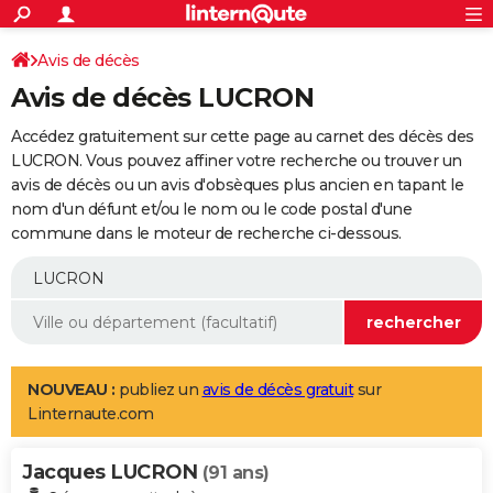
ACTUALITÉS
Connexion
S'inscrire
Avis de décès
Rechercher
Société
Education
Villes
Politique
Faits Divers
Monde
+
SPORT
Avis de décès LUCRON
Football
Cyclisme
Forum
Coupe du monde 2026
Tennis
Rugby
CULTURE
Accédez gratuitement sur cette page au carnet des décès des
TNT
Cinéma
Musique
Programme TV
Streaming
Sorties cinéma
+
LUCRON. Vous pouvez affiner votre recherche ou trouver un
FINANCE
avis de décès ou un avis d'obsèques plus ancien en tapant le
Impôts
Immobilier
Banque
Crédit
Retraite
Epargne
Risques naturels par ville
Assurance
AUTO
nom d'un défunt et/ou le nom ou le code postal d'une
commune dans le moteur de recherche ci-dessous.
Réserver un essai
Berlines
Forum auto
Essais
Citadines
SUV
+
HIGH-TECH
Meilleur smartphone
Ordinateurs
Guide high-tech
Mobiles
Internet
Jeux vidéo
+
BRICOLAGE
Aménagement intérieur
Cuisine
Jardinage
+
Forum
Extérieur
Salle de bains
Rangement
WEEK-END
Escapades
Expositions
Week-end nature
Guides de France
Patrimoine
Musées
+
LIFESTYLE
NOUVEAU :
publiez un
avis de décès gratuit
sur
Linternaute.com
Bien-être
Mode
+
Art de vivre
Loisirs
Modes de vie
SANTE
Jacques LUCRON
Guide de la santé
Médicaments
+
Alimentation
Maladies
Sommeil
(91 ans)
VOYAGE