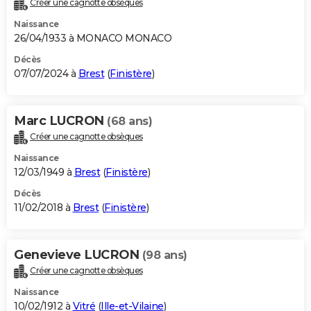
Créer une cagnotte obsèques
City break
Voyage de noces
Climat
Destinations
Voyage nature
Forum
+
PHOTO
Naissance
26/04/1933 à MONACO MONACO
GUIDES D'ACHAT
Décès
07/07/2024 à
Brest
(
Finistère
)
BONS PLANS
CARTE DE VOEUX
Marc LUCRON
(68 ans)
Carte Bonne année
Carte Pâques
Carte de Noël
Carte Saint-Valentin
Carte d'anniversaire
DICTIONNAIRE
Créer une cagnotte obsèques
Biographies
Expressions
Dictionnaire
Citations
Proverbes
PROGRAMME TV
Naissance
12/03/1949 à
Brest
(
Finistère
)
COPAINS D'AVANT
Décès
11/02/2018 à
Brest
(
Finistère
)
Se connecter
Collèges
Universités
Service militaire
S'inscrire
Lycées
Primaires
Entreprises
Avis de recherche
AVIS DE DÉCÈS
FORUM
Genevieve LUCRON
(98 ans)
Lifestyle
Sport
Television
Cinema
Bricolage
Culture
Auto
Voyage
Créer une cagnotte obsèques
Naissance
10/02/1912 à
Vitré
(
Ille-et-Vilaine
)