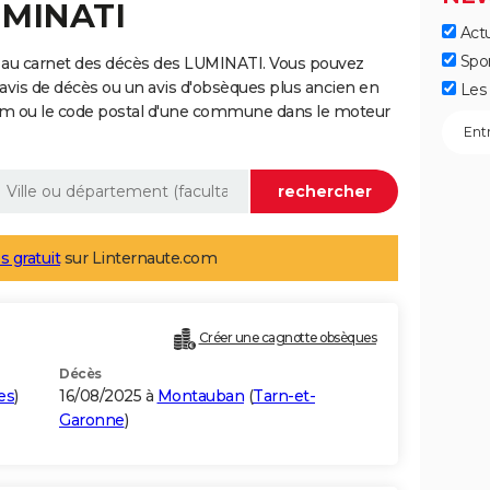
UMINATI
Actu
Spo
 au carnet des décès des LUMINATI. Vous pouvez
 avis de décès ou un avis d'obsèques plus ancien en
Les 
nom ou le code postal d'une commune dans le moteur
s gratuit
sur Linternaute.com
Créer une cagnotte obsèques
Décès
es
)
16/08/2025 à
Montauban
(
Tarn-et-
Garonne
)