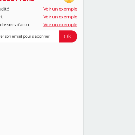
alité
Voir un exemple
rt
Voir un exemple
dossiers d'actu
Voir un exemple