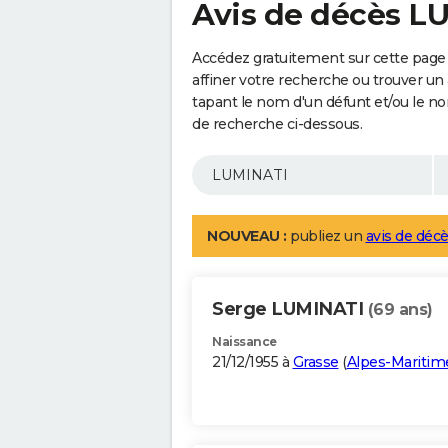
Avis de décès L
Accédez gratuitement sur cette page
affiner votre recherche ou trouver un
tapant le nom d'un défunt et/ou le 
de recherche ci-dessous.
NOUVEAU :
publiez un
avis de décè
Serge LUMINATI
(69 ans)
Naissance
21/12/1955 à
Grasse
(
Alpes-Maritim