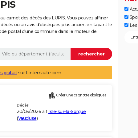
UPIS
Actu
Spo
au carnet des décès des LUPIS. Vous pouvez affiner
 décès ou un avis d'obsèques plus ancien en tapant le
Les 
code postal d'une commune dans le moteur de
s gratuit
sur Linternaute.com
Créer une cagnotte obsèques
Décès
20/05/2026 à l'
Isle-sur-la-Sorgue
(
Vaucluse
)