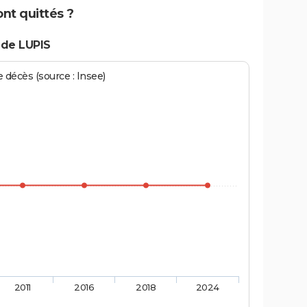
ont quittés ?
 de LUPIS
écès (source : Insee)
2011
2016
2018
2024