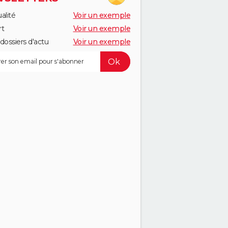
alité
Voir un exemple
rt
Voir un exemple
dossiers d'actu
Voir un exemple