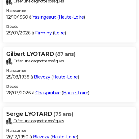
Créer une cagnotte obsèques
City break
Voyage de noces
Climat
Destinations
Voyage nature
Forum
+
PHOTO
Naissance
12/10/1960 à
Yssingeaux
(
Haute-Loire
)
GUIDES D'ACHAT
Décès
29/07/2026 à
Firminy
(
Loire
)
BONS PLANS
CARTE DE VOEUX
Gilbert LYOTARD
(87 ans)
Carte Bonne année
Carte Pâques
Carte de Noël
Carte Saint-Valentin
Carte d'anniversaire
DICTIONNAIRE
Créer une cagnotte obsèques
Biographies
Expressions
Dictionnaire
Citations
Proverbes
PROGRAMME TV
Naissance
25/08/1938 à
Blavozy
(
Haute-Loire
)
COPAINS D'AVANT
Décès
28/03/2026 à
Chaspinhac
(
Haute-Loire
)
Se connecter
Collèges
Universités
Service militaire
S'inscrire
Lycées
Primaires
Entreprises
Avis de recherche
AVIS DE DÉCÈS
FORUM
Serge LYOTARD
(75 ans)
Lifestyle
Sport
Television
Cinema
Bricolage
Culture
Auto
Voyage
Créer une cagnotte obsèques
Naissance
26/12/1950 à
Blavozy
(
Haute-Loire
)