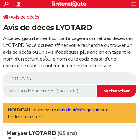
ACTUALITÉS
Connexion
S'inscrire
Avis de décès
Rechercher
Société
Education
Villes
Politique
Faits Divers
Monde
+
SPORT
Avis de décès LYOTARD
Football
Cyclisme
Forum
Coupe du monde 2026
Tennis
Rugby
CULTURE
Accédez gratuitement sur cette page au carnet des décès des
TNT
Cinéma
Musique
Programme TV
Streaming
Sorties cinéma
+
LYOTARD. Vous pouvez affiner votre recherche ou trouver un
FINANCE
avis de décès ou un avis d'obsèques plus ancien en tapant le
Impôts
Immobilier
Banque
Crédit
Retraite
Epargne
Risques naturels par ville
Assurance
AUTO
nom d'un défunt et/ou le nom ou le code postal d'une
commune dans le moteur de recherche ci-dessous.
Réserver un essai
Berlines
Forum auto
Essais
Citadines
SUV
+
HIGH-TECH
Meilleur smartphone
Ordinateurs
Guide high-tech
Mobiles
Internet
Jeux vidéo
+
BRICOLAGE
Aménagement intérieur
Cuisine
Jardinage
+
Forum
Extérieur
Salle de bains
Rangement
WEEK-END
Escapades
Expositions
Week-end nature
Guides de France
Patrimoine
Musées
+
LIFESTYLE
NOUVEAU :
publiez un
avis de décès gratuit
sur
Linternaute.com
Bien-être
Mode
+
Art de vivre
Loisirs
Modes de vie
SANTE
Maryse LYOTARD
Guide de la santé
Médicaments
+
Alimentation
Maladies
Sommeil
(65 ans)
VOYAGE