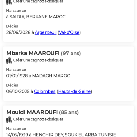
Créer une cagnotte obsèques
City break
Voyage de noces
Climat
Destinations
Voyage nature
Forum
+
PHOTO
Naissance
à SAIDIA, BERKANE MAROC
GUIDES D'ACHAT
Décès
28/06/2026 à
Argenteuil
(
Val-d'Oise
)
BONS PLANS
CARTE DE VOEUX
Mbarka MAAROUFI
(97 ans)
Carte Bonne année
Carte Pâques
Carte de Noël
Carte Saint-Valentin
Carte d'anniversaire
DICTIONNAIRE
Créer une cagnotte obsèques
Biographies
Expressions
Dictionnaire
Citations
Proverbes
PROGRAMME TV
Naissance
01/01/1928 à MADAGH MAROC
COPAINS D'AVANT
Décès
06/10/2025 à
Colombes
(
Hauts-de-Seine
)
Se connecter
Collèges
Universités
Service militaire
S'inscrire
Lycées
Primaires
Entreprises
Avis de recherche
AVIS DE DÉCÈS
FORUM
Mouldi MAAROUFI
(85 ans)
Lifestyle
Sport
Television
Cinema
Bricolage
Culture
Auto
Voyage
Créer une cagnotte obsèques
Naissance
14/05/1939 à HENCHIR DEY, SOUK EL ARBA TUNISIE