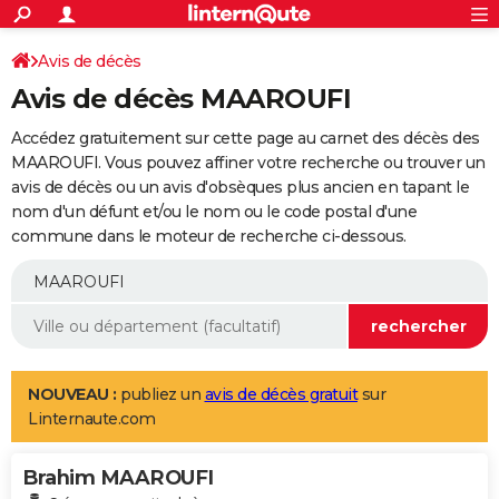
ACTUALITÉS
Connexion
S'inscrire
Avis de décès
Rechercher
Société
Education
Villes
Politique
Faits Divers
Monde
+
SPORT
Avis de décès MAAROUFI
Football
Cyclisme
Forum
Coupe du monde 2026
Tennis
Rugby
CULTURE
Accédez gratuitement sur cette page au carnet des décès des
TNT
Cinéma
Musique
Programme TV
Streaming
Sorties cinéma
+
MAAROUFI. Vous pouvez affiner votre recherche ou trouver un
FINANCE
avis de décès ou un avis d'obsèques plus ancien en tapant le
Impôts
Immobilier
Banque
Crédit
Retraite
Epargne
Risques naturels par ville
Assurance
AUTO
nom d'un défunt et/ou le nom ou le code postal d'une
commune dans le moteur de recherche ci-dessous.
Réserver un essai
Berlines
Forum auto
Essais
Citadines
SUV
+
HIGH-TECH
Meilleur smartphone
Ordinateurs
Guide high-tech
Mobiles
Internet
Jeux vidéo
+
BRICOLAGE
Aménagement intérieur
Cuisine
Jardinage
+
Forum
Extérieur
Salle de bains
Rangement
WEEK-END
Escapades
Expositions
Week-end nature
Guides de France
Patrimoine
Musées
+
LIFESTYLE
NOUVEAU :
publiez un
avis de décès gratuit
sur
Linternaute.com
Bien-être
Mode
+
Art de vivre
Loisirs
Modes de vie
SANTE
Brahim MAAROUFI
Guide de la santé
Médicaments
+
Alimentation
Maladies
Sommeil
VOYAGE