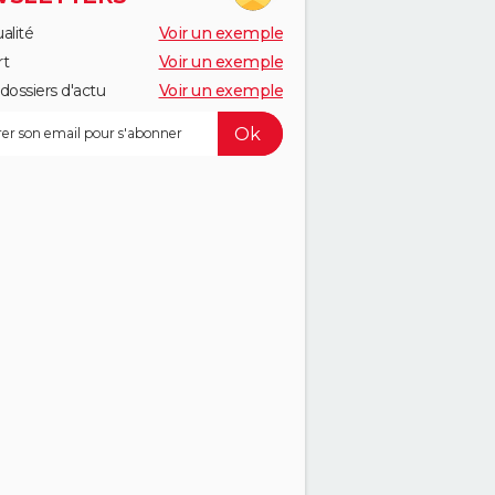
alité
Voir un exemple
rt
Voir un exemple
dossiers d'actu
Voir un exemple