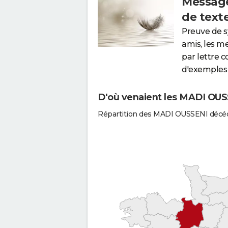
Message
de text
Preuve de 
amis, les m
par lettre 
d'exemples 
D'où venaient les MADI OUSS
Répartition des MADI OUSSENI décéd