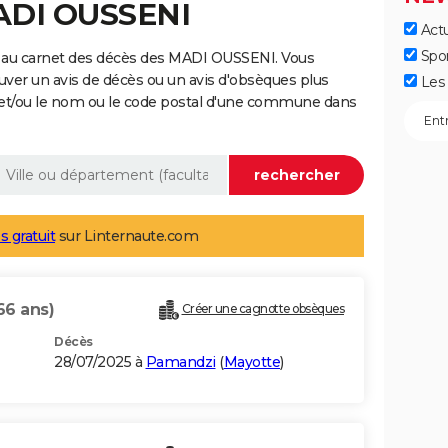
MADI OUSSENI
Actu
Spo
 au carnet des décès des MADI OUSSENI. Vous
uver un avis de décès ou un avis d'obsèques plus
Les 
 et/ou le nom ou le code postal d'une commune dans
s gratuit
sur Linternaute.com
66 ans)
Créer une cagnotte obsèques
Décès
28/07/2025 à
Pamandzi
(
Mayotte
)