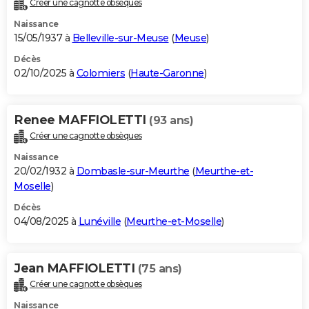
Créer une cagnotte obsèques
City break
Voyage de noces
Climat
Destinations
Voyage nature
Forum
+
PHOTO
Naissance
15/05/1937 à
Belleville-sur-Meuse
(
Meuse
)
GUIDES D'ACHAT
Décès
02/10/2025 à
Colomiers
(
Haute-Garonne
)
BONS PLANS
CARTE DE VOEUX
Renee MAFFIOLETTI
(93 ans)
Carte Bonne année
Carte Pâques
Carte de Noël
Carte Saint-Valentin
Carte d'anniversaire
DICTIONNAIRE
Créer une cagnotte obsèques
Biographies
Expressions
Dictionnaire
Citations
Proverbes
PROGRAMME TV
Naissance
20/02/1932 à
Dombasle-sur-Meurthe
(
Meurthe-et-
COPAINS D'AVANT
Moselle
)
Décès
Se connecter
Collèges
Universités
Service militaire
S'inscrire
Lycées
Primaires
Entreprises
Avis de recherche
AVIS DE DÉCÈS
04/08/2025 à
Lunéville
(
Meurthe-et-Moselle
)
FORUM
Lifestyle
Sport
Television
Cinema
Bricolage
Culture
Auto
Voyage
Jean MAFFIOLETTI
(75 ans)
Créer une cagnotte obsèques
Naissance