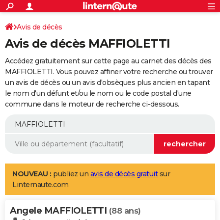
ACTUALITÉS
Connexion
S'inscrire
Avis de décès
Rechercher
Société
Education
Villes
Politique
Faits Divers
Monde
+
SPORT
Avis de décès MAFFIOLETTI
Football
Cyclisme
Forum
Coupe du monde 2026
Tennis
Rugby
CULTURE
Accédez gratuitement sur cette page au carnet des décès des
TNT
Cinéma
Musique
Programme TV
Streaming
Sorties cinéma
+
MAFFIOLETTI. Vous pouvez affiner votre recherche ou trouver
FINANCE
un avis de décès ou un avis d'obsèques plus ancien en tapant
Impôts
Immobilier
Banque
Crédit
Retraite
Epargne
Risques naturels par ville
Assurance
AUTO
le nom d'un défunt et/ou le nom ou le code postal d'une
commune dans le moteur de recherche ci-dessous.
Réserver un essai
Berlines
Forum auto
Essais
Citadines
SUV
+
HIGH-TECH
Meilleur smartphone
Ordinateurs
Guide high-tech
Mobiles
Internet
Jeux vidéo
+
BRICOLAGE
Aménagement intérieur
Cuisine
Jardinage
+
Forum
Extérieur
Salle de bains
Rangement
WEEK-END
Escapades
Expositions
Week-end nature
Guides de France
Patrimoine
Musées
+
LIFESTYLE
NOUVEAU :
publiez un
avis de décès gratuit
sur
Linternaute.com
Bien-être
Mode
+
Art de vivre
Loisirs
Modes de vie
SANTE
Angele MAFFIOLETTI
Guide de la santé
Médicaments
+
Alimentation
Maladies
Sommeil
(88 ans)
VOYAGE