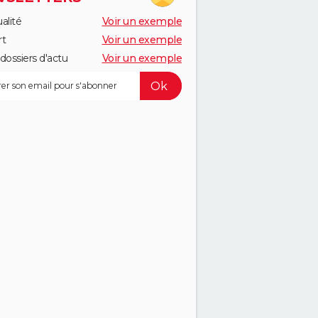
alité
Voir un exemple
rt
Voir un exemple
dossiers d'actu
Voir un exemple