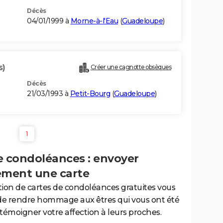
Décès
04/01/1999 à
Morne-à-l'Eau
(
Guadeloupe
)
s)
Créer une cagnotte obsèques
Décès
21/03/1993 à
Petit-Bourg
(
Guadeloupe
)
1
e condoléances : envoyer
ement une carte
tion de cartes de condoléances gratuites vous
de rendre hommage aux êtres qui vous ont été
 témoigner votre affection à leurs proches.