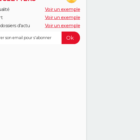
alité
Voir un exemple
rt
Voir un exemple
dossiers d'actu
Voir un exemple