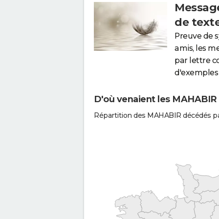
Message
de text
Preuve de 
amis, les m
par lettre 
d'exemples 
D'où venaient les MAHABIR q
Répartition des MAHABIR décédés pa