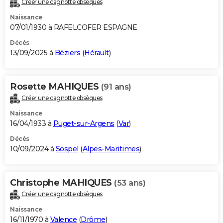
Créer une cagnotte obsèques
City break
Voyage de noces
Climat
Destinations
Voyage nature
Forum
+
PHOTO
Naissance
07/01/1930 à RAFELCOFER ESPAGNE
GUIDES D'ACHAT
Décès
13/09/2025 à
Béziers
(
Hérault
)
BONS PLANS
CARTE DE VOEUX
Rosette MAHIQUES
(91 ans)
Carte Bonne année
Carte Pâques
Carte de Noël
Carte Saint-Valentin
Carte d'anniversaire
DICTIONNAIRE
Créer une cagnotte obsèques
Biographies
Expressions
Dictionnaire
Citations
Proverbes
PROGRAMME TV
Naissance
16/04/1933 à
Puget-sur-Argens
(
Var
)
COPAINS D'AVANT
Décès
10/09/2024 à
Sospel
(
Alpes-Maritimes
)
Se connecter
Collèges
Universités
Service militaire
S'inscrire
Lycées
Primaires
Entreprises
Avis de recherche
AVIS DE DÉCÈS
FORUM
Christophe MAHIQUES
(53 ans)
Lifestyle
Sport
Television
Cinema
Bricolage
Culture
Auto
Voyage
Créer une cagnotte obsèques
Naissance
16/11/1970 à
Valence
(
Drôme
)