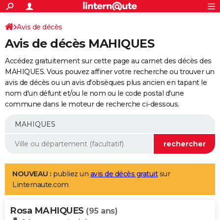
ACTUALITÉS
Connexion
S'inscrire
Avis de décès
Rechercher
Société
Education
Villes
Politique
Faits Divers
Monde
+
SPORT
Avis de décès MAHIQUES
Football
Cyclisme
Forum
Coupe du monde 2026
Tennis
Rugby
CULTURE
Accédez gratuitement sur cette page au carnet des décès des
TNT
Cinéma
Musique
Programme TV
Streaming
Sorties cinéma
+
MAHIQUES. Vous pouvez affiner votre recherche ou trouver un
FINANCE
avis de décès ou un avis d'obsèques plus ancien en tapant le
Impôts
Immobilier
Banque
Crédit
Retraite
Epargne
Risques naturels par ville
Assurance
AUTO
nom d'un défunt et/ou le nom ou le code postal d'une
commune dans le moteur de recherche ci-dessous.
Réserver un essai
Berlines
Forum auto
Essais
Citadines
SUV
+
HIGH-TECH
Meilleur smartphone
Ordinateurs
Guide high-tech
Mobiles
Internet
Jeux vidéo
+
BRICOLAGE
Aménagement intérieur
Cuisine
Jardinage
+
Forum
Extérieur
Salle de bains
Rangement
WEEK-END
Escapades
Expositions
Week-end nature
Guides de France
Patrimoine
Musées
+
LIFESTYLE
NOUVEAU :
publiez un
avis de décès gratuit
sur
Linternaute.com
Bien-être
Mode
+
Art de vivre
Loisirs
Modes de vie
SANTE
Rosa MAHIQUES
Guide de la santé
Médicaments
+
Alimentation
Maladies
Sommeil
(95 ans)
VOYAGE