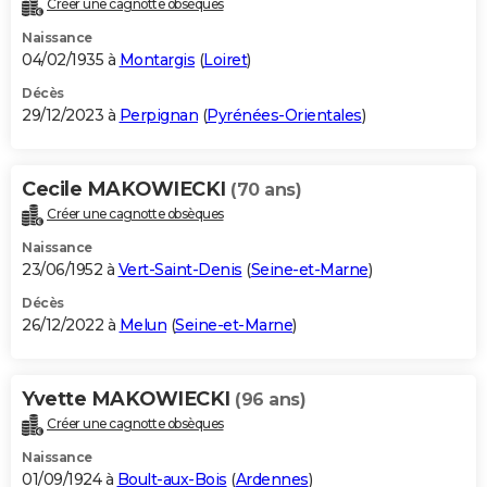
Créer une cagnotte obsèques
City break
Voyage de noces
Climat
Destinations
Voyage nature
Forum
+
PHOTO
Naissance
04/02/1935 à
Montargis
(
Loiret
)
GUIDES D'ACHAT
Décès
29/12/2023 à
Perpignan
(
Pyrénées-Orientales
)
BONS PLANS
CARTE DE VOEUX
Cecile MAKOWIECKI
(70 ans)
Carte Bonne année
Carte Pâques
Carte de Noël
Carte Saint-Valentin
Carte d'anniversaire
DICTIONNAIRE
Créer une cagnotte obsèques
Biographies
Expressions
Dictionnaire
Citations
Proverbes
PROGRAMME TV
Naissance
23/06/1952 à
Vert-Saint-Denis
(
Seine-et-Marne
)
COPAINS D'AVANT
Décès
26/12/2022 à
Melun
(
Seine-et-Marne
)
Se connecter
Collèges
Universités
Service militaire
S'inscrire
Lycées
Primaires
Entreprises
Avis de recherche
AVIS DE DÉCÈS
FORUM
Yvette MAKOWIECKI
(96 ans)
Lifestyle
Sport
Television
Cinema
Bricolage
Culture
Auto
Voyage
Créer une cagnotte obsèques
Naissance
01/09/1924 à
Boult-aux-Bois
(
Ardennes
)