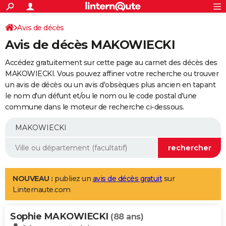
ACTUALITÉS
Connexion
S'inscrire
Avis de décès
Rechercher
Société
Education
Villes
Politique
Faits Divers
Monde
+
SPORT
Avis de décès MAKOWIECKI
Football
Cyclisme
Forum
Coupe du monde 2026
Tennis
Rugby
CULTURE
Accédez gratuitement sur cette page au carnet des décès des
TNT
Cinéma
Musique
Programme TV
Streaming
Sorties cinéma
+
MAKOWIECKI. Vous pouvez affiner votre recherche ou trouver
FINANCE
un avis de décès ou un avis d'obsèques plus ancien en tapant
Impôts
Immobilier
Banque
Crédit
Retraite
Epargne
Risques naturels par ville
Assurance
AUTO
le nom d'un défunt et/ou le nom ou le code postal d'une
commune dans le moteur de recherche ci-dessous.
Réserver un essai
Berlines
Forum auto
Essais
Citadines
SUV
+
HIGH-TECH
Meilleur smartphone
Ordinateurs
Guide high-tech
Mobiles
Internet
Jeux vidéo
+
BRICOLAGE
Aménagement intérieur
Cuisine
Jardinage
+
Forum
Extérieur
Salle de bains
Rangement
WEEK-END
Escapades
Expositions
Week-end nature
Guides de France
Patrimoine
Musées
+
LIFESTYLE
NOUVEAU :
publiez un
avis de décès gratuit
sur
Linternaute.com
Bien-être
Mode
+
Art de vivre
Loisirs
Modes de vie
SANTE
Sophie MAKOWIECKI
Guide de la santé
Médicaments
+
Alimentation
Maladies
Sommeil
(88 ans)
VOYAGE