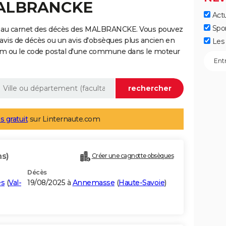
 MALBRANCKE
Actu
Spo
e au carnet des décès des MALBRANCKE. Vous pouvez
 avis de décès ou un avis d'obsèques plus ancien en
Les 
nom ou le code postal d'une commune dans le moteur
s gratuit
sur Linternaute.com
ns)
Créer une cagnotte obsèques
Décès
és
(
Val-
19/08/2025 à
Annemasse
(
Haute-Savoie
)