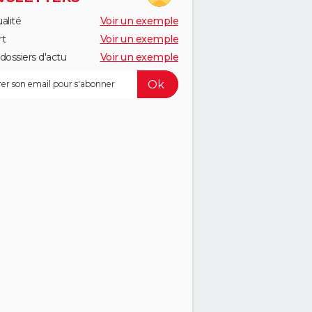
alité
Voir un exemple
rt
Voir un exemple
dossiers d'actu
Voir un exemple