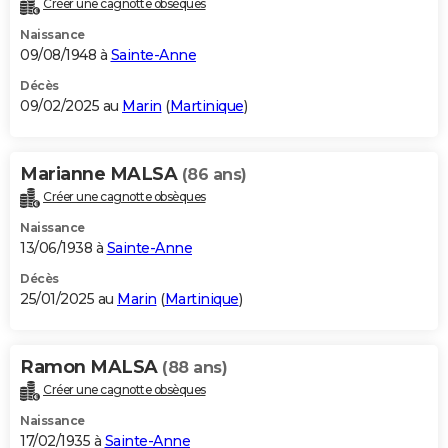
Créer une cagnotte obsèques
City break
Voyage de noces
Climat
Destinations
Voyage nature
Forum
+
PHOTO
Naissance
09/08/1948 à
Sainte-Anne
GUIDES D'ACHAT
Décès
09/02/2025 au
Marin
(
Martinique
)
BONS PLANS
CARTE DE VOEUX
Marianne MALSA
(86 ans)
Carte Bonne année
Carte Pâques
Carte de Noël
Carte Saint-Valentin
Carte d'anniversaire
DICTIONNAIRE
Créer une cagnotte obsèques
Biographies
Expressions
Dictionnaire
Citations
Proverbes
PROGRAMME TV
Naissance
13/06/1938 à
Sainte-Anne
COPAINS D'AVANT
Décès
25/01/2025 au
Marin
(
Martinique
)
Se connecter
Collèges
Universités
Service militaire
S'inscrire
Lycées
Primaires
Entreprises
Avis de recherche
AVIS DE DÉCÈS
FORUM
Ramon MALSA
(88 ans)
Lifestyle
Sport
Television
Cinema
Bricolage
Culture
Auto
Voyage
Créer une cagnotte obsèques
Naissance
17/02/1935 à
Sainte-Anne