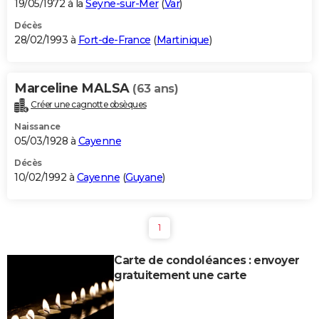
19/05/1972 à la
Seyne-sur-Mer
(
Var
)
Décès
28/02/1993 à
Fort-de-France
(
Martinique
)
Marceline MALSA
(63 ans)
Créer une cagnotte obsèques
Naissance
05/03/1928 à
Cayenne
Décès
10/02/1992 à
Cayenne
(
Guyane
)
1
Carte de condoléances : envoyer
gratuitement une carte