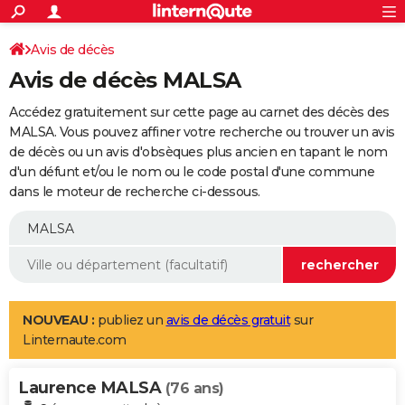
ACTUALITÉS
Connexion
S'inscrire
Avis de décès
Rechercher
Société
Education
Villes
Politique
Faits Divers
Monde
+
SPORT
Avis de décès MALSA
Football
Cyclisme
Forum
Coupe du monde 2026
Tennis
Rugby
CULTURE
Accédez gratuitement sur cette page au carnet des décès des
TNT
Cinéma
Musique
Programme TV
Streaming
Sorties cinéma
+
MALSA. Vous pouvez affiner votre recherche ou trouver un avis
FINANCE
de décès ou un avis d'obsèques plus ancien en tapant le nom
Impôts
Immobilier
Banque
Crédit
Retraite
Epargne
Risques naturels par ville
Assurance
AUTO
d'un défunt et/ou le nom ou le code postal d'une commune
dans le moteur de recherche ci-dessous.
Réserver un essai
Berlines
Forum auto
Essais
Citadines
SUV
+
HIGH-TECH
Meilleur smartphone
Ordinateurs
Guide high-tech
Mobiles
Internet
Jeux vidéo
+
BRICOLAGE
Aménagement intérieur
Cuisine
Jardinage
+
Forum
Extérieur
Salle de bains
Rangement
WEEK-END
Escapades
Expositions
Week-end nature
Guides de France
Patrimoine
Musées
+
LIFESTYLE
NOUVEAU :
publiez un
avis de décès gratuit
sur
Linternaute.com
Bien-être
Mode
+
Art de vivre
Loisirs
Modes de vie
SANTE
Laurence MALSA
Guide de la santé
Médicaments
+
Alimentation
Maladies
Sommeil
(76 ans)
VOYAGE