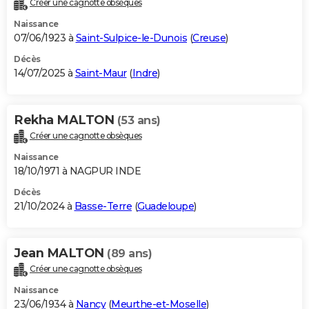
Créer une cagnotte obsèques
City break
Voyage de noces
Climat
Destinations
Voyage nature
Forum
+
PHOTO
Naissance
07/06/1923 à
Saint-Sulpice-le-Dunois
(
Creuse
)
GUIDES D'ACHAT
Décès
14/07/2025 à
Saint-Maur
(
Indre
)
BONS PLANS
CARTE DE VOEUX
Rekha MALTON
(53 ans)
Carte Bonne année
Carte Pâques
Carte de Noël
Carte Saint-Valentin
Carte d'anniversaire
DICTIONNAIRE
Créer une cagnotte obsèques
Biographies
Expressions
Dictionnaire
Citations
Proverbes
PROGRAMME TV
Naissance
18/10/1971 à NAGPUR INDE
COPAINS D'AVANT
Décès
21/10/2024 à
Basse-Terre
(
Guadeloupe
)
Se connecter
Collèges
Universités
Service militaire
S'inscrire
Lycées
Primaires
Entreprises
Avis de recherche
AVIS DE DÉCÈS
FORUM
Jean MALTON
(89 ans)
Lifestyle
Sport
Television
Cinema
Bricolage
Culture
Auto
Voyage
Créer une cagnotte obsèques
Naissance
23/06/1934 à
Nancy
(
Meurthe-et-Moselle
)