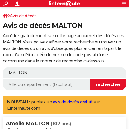
ACTUALITÉS
Connexion
S'inscrire
Avis de décès
Rechercher
Société
Education
Villes
Politique
Faits Divers
Monde
+
SPORT
Avis de décès MALTON
Football
Cyclisme
Forum
Coupe du monde 2026
Tennis
Rugby
CULTURE
Accédez gratuitement sur cette page au carnet des décès des
TNT
Cinéma
Musique
Programme TV
Streaming
Sorties cinéma
+
MALTON. Vous pouvez affiner votre recherche ou trouver un
FINANCE
avis de décès ou un avis d'obsèques plus ancien en tapant le
Impôts
Immobilier
Banque
Crédit
Retraite
Epargne
Risques naturels par ville
Assurance
AUTO
nom d'un défunt et/ou le nom ou le code postal d'une
commune dans le moteur de recherche ci-dessous.
Réserver un essai
Berlines
Forum auto
Essais
Citadines
SUV
+
HIGH-TECH
Meilleur smartphone
Ordinateurs
Guide high-tech
Mobiles
Internet
Jeux vidéo
+
BRICOLAGE
Aménagement intérieur
Cuisine
Jardinage
+
Forum
Extérieur
Salle de bains
Rangement
WEEK-END
Escapades
Expositions
Week-end nature
Guides de France
Patrimoine
Musées
+
LIFESTYLE
NOUVEAU :
publiez un
avis de décès gratuit
sur
Linternaute.com
Bien-être
Mode
+
Art de vivre
Loisirs
Modes de vie
SANTE
Amelie MALTON
Guide de la santé
Médicaments
+
Alimentation
Maladies
Sommeil
(102 ans)
VOYAGE