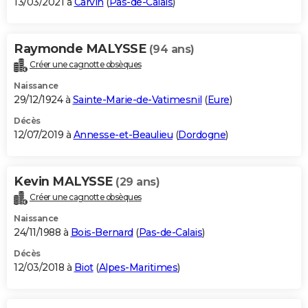
13/03/2021 à
Carvin
(
Pas-de-Calais
)
Raymonde MALYSSE
(94 ans)
Créer une cagnotte obsèques
Naissance
29/12/1924 à
Sainte-Marie-de-Vatimesnil
(
Eure
)
Décès
12/07/2019 à
Annesse-et-Beaulieu
(
Dordogne
)
Kevin MALYSSE
(29 ans)
Créer une cagnotte obsèques
Naissance
24/11/1988 à
Bois-Bernard
(
Pas-de-Calais
)
Décès
12/03/2018 à
Biot
(
Alpes-Maritimes
)