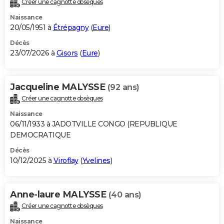
Créer une cagnotte obsèques
City break
Voyage de noces
Climat
Destinations
Voyage nature
Forum
+
PHOTO
Naissance
20/05/1951 à
Étrépagny
(
Eure
)
GUIDES D'ACHAT
Décès
23/07/2026 à
Gisors
(
Eure
)
BONS PLANS
CARTE DE VOEUX
Jacqueline MALYSSE
(92 ans)
Carte Bonne année
Carte Pâques
Carte de Noël
Carte Saint-Valentin
Carte d'anniversaire
DICTIONNAIRE
Créer une cagnotte obsèques
Biographies
Expressions
Dictionnaire
Citations
Proverbes
PROGRAMME TV
Naissance
06/11/1933 à JADOTVILLE CONGO (REPUBLIQUE
COPAINS D'AVANT
DEMOCRATIQUE
Décès
Se connecter
Collèges
Universités
Service militaire
S'inscrire
Lycées
Primaires
Entreprises
Avis de recherche
AVIS DE DÉCÈS
10/12/2025 à
Viroflay
(
Yvelines
)
FORUM
Lifestyle
Sport
Television
Cinema
Bricolage
Culture
Auto
Voyage
Anne-laure MALYSSE
(40 ans)
Créer une cagnotte obsèques
Naissance