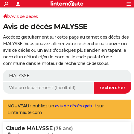
ACTUALITÉS
Connexion
S'inscrire
Avis de décès
Rechercher
Société
Education
Villes
Politique
Faits Divers
Monde
+
SPORT
Avis de décès MALYSSE
Football
Cyclisme
Forum
Coupe du monde 2026
Tennis
Rugby
CULTURE
Accédez gratuitement sur cette page au carnet des décès des
TNT
Cinéma
Musique
Programme TV
Streaming
Sorties cinéma
+
MALYSSE. Vous pouvez affiner votre recherche ou trouver un
FINANCE
avis de décès ou un avis d'obsèques plus ancien en tapant le
Impôts
Immobilier
Banque
Crédit
Retraite
Epargne
Risques naturels par ville
Assurance
AUTO
nom d'un défunt et/ou le nom ou le code postal d'une
commune dans le moteur de recherche ci-dessous.
Réserver un essai
Berlines
Forum auto
Essais
Citadines
SUV
+
HIGH-TECH
Meilleur smartphone
Ordinateurs
Guide high-tech
Mobiles
Internet
Jeux vidéo
+
BRICOLAGE
Aménagement intérieur
Cuisine
Jardinage
+
Forum
Extérieur
Salle de bains
Rangement
WEEK-END
Escapades
Expositions
Week-end nature
Guides de France
Patrimoine
Musées
+
LIFESTYLE
NOUVEAU :
publiez un
avis de décès gratuit
sur
Linternaute.com
Bien-être
Mode
+
Art de vivre
Loisirs
Modes de vie
SANTE
Claude MALYSSE
Guide de la santé
Médicaments
+
Alimentation
Maladies
Sommeil
(75 ans)
VOYAGE