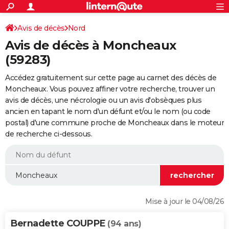
ACTUALITÉS
Connexion
S'inscrire
Avis de décès
Nord
Rechercher
Société
Education
Villes
Politique
Faits Divers
Monde
+
SPORT
Avis de décès à Moncheaux
Football
Cyclisme
Forum
Coupe du monde 2026
Tennis
Rugby
CULTURE
(59283)
TNT
Cinéma
Musique
Programme TV
Streaming
Sorties cinéma
+
FINANCE
Accédez gratuitement sur cette page au carnet des décès de
Moncheaux. Vous pouvez affiner votre recherche, trouver un
Impôts
Immobilier
Banque
Crédit
Retraite
Epargne
Risques naturels par ville
Assurance
AUTO
avis de décès, une nécrologie ou un avis d'obsèques plus
ancien en tapant le nom d'un défunt et/ou le nom (ou code
Réserver un essai
Berlines
Forum auto
Essais
Citadines
SUV
+
HIGH-TECH
postal) d'une commune proche de Moncheaux dans le moteur
de recherche ci-dessous.
Meilleur smartphone
Ordinateurs
Guide high-tech
Mobiles
Internet
Jeux vidéo
+
BRICOLAGE
Aménagement intérieur
Cuisine
Jardinage
+
Forum
Extérieur
Salle de bains
Rangement
WEEK-END
Escapades
Expositions
Week-end nature
Guides de France
Patrimoine
Musées
+
LIFESTYLE
Bien-être
Mode
+
Art de vivre
Loisirs
Modes de vie
SANTE
Mise à jour le 04/08/26
Guide de la santé
Médicaments
+
Alimentation
Maladies
Sommeil
VOYAGE
Bernadette COUPPE
(94 ans)