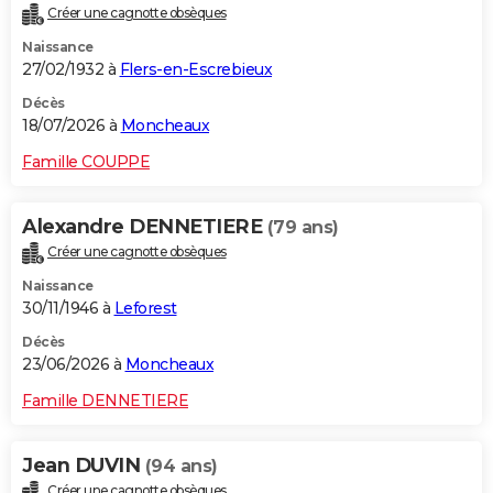
Créer une cagnotte obsèques
City break
Voyage de noces
Climat
Destinations
Voyage nature
Forum
+
PHOTO
Naissance
27/02/1932 à
Flers-en-Escrebieux
GUIDES D'ACHAT
Décès
BONS PLANS
18/07/2026 à
Moncheaux
CARTE DE VOEUX
Famille COUPPE
Carte Bonne année
Carte Pâques
Carte de Noël
Carte Saint-Valentin
Carte d'anniversaire
DICTIONNAIRE
Alexandre DENNETIERE
(79 ans)
Biographies
Expressions
Dictionnaire
Citations
Proverbes
PROGRAMME TV
Créer une cagnotte obsèques
Naissance
COPAINS D'AVANT
30/11/1946 à
Leforest
Se connecter
Collèges
Universités
Service militaire
S'inscrire
Lycées
Primaires
Entreprises
Avis de recherche
AVIS DE DÉCÈS
Décès
23/06/2026 à
Moncheaux
FORUM
Famille DENNETIERE
Lifestyle
Sport
Television
Cinema
Bricolage
Culture
Auto
Voyage
Jean DUVIN
(94 ans)
Créer une cagnotte obsèques