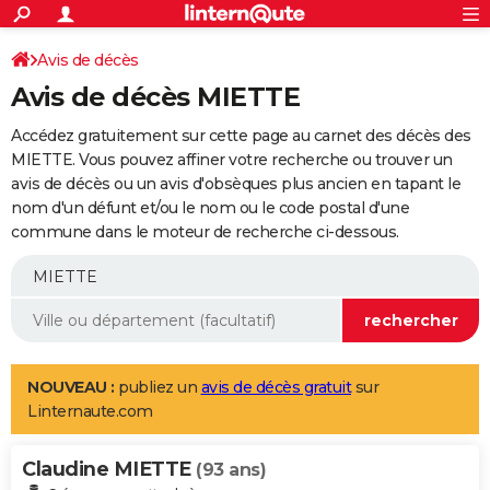
ACTUALITÉS
Connexion
S'inscrire
Avis de décès
Rechercher
Société
Education
Villes
Politique
Faits Divers
Monde
+
SPORT
Avis de décès MIETTE
Football
Cyclisme
Forum
Coupe du monde 2026
Tennis
Rugby
CULTURE
Accédez gratuitement sur cette page au carnet des décès des
TNT
Cinéma
Musique
Programme TV
Streaming
Sorties cinéma
+
MIETTE. Vous pouvez affiner votre recherche ou trouver un
FINANCE
avis de décès ou un avis d'obsèques plus ancien en tapant le
Impôts
Immobilier
Banque
Crédit
Retraite
Epargne
Risques naturels par ville
Assurance
AUTO
nom d'un défunt et/ou le nom ou le code postal d'une
commune dans le moteur de recherche ci-dessous.
Réserver un essai
Berlines
Forum auto
Essais
Citadines
SUV
+
HIGH-TECH
Meilleur smartphone
Ordinateurs
Guide high-tech
Mobiles
Internet
Jeux vidéo
+
BRICOLAGE
Aménagement intérieur
Cuisine
Jardinage
+
Forum
Extérieur
Salle de bains
Rangement
WEEK-END
Escapades
Expositions
Week-end nature
Guides de France
Patrimoine
Musées
+
LIFESTYLE
NOUVEAU :
publiez un
avis de décès gratuit
sur
Linternaute.com
Bien-être
Mode
+
Art de vivre
Loisirs
Modes de vie
SANTE
Claudine MIETTE
Guide de la santé
Médicaments
+
Alimentation
Maladies
Sommeil
(93 ans)
VOYAGE