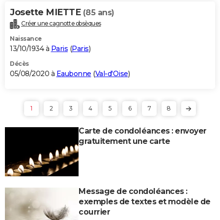
Josette MIETTE
(85 ans)
Créer une cagnotte obsèques
Naissance
13/10/1934 à
Paris
(
Paris
)
Décès
05/08/2020 à
Eaubonne
(
Val-d'Oise
)
1
2
3
4
5
6
7
8
Carte de condoléances : envoyer
gratuitement une carte
Message de condoléances :
exemples de textes et modèle de
courrier