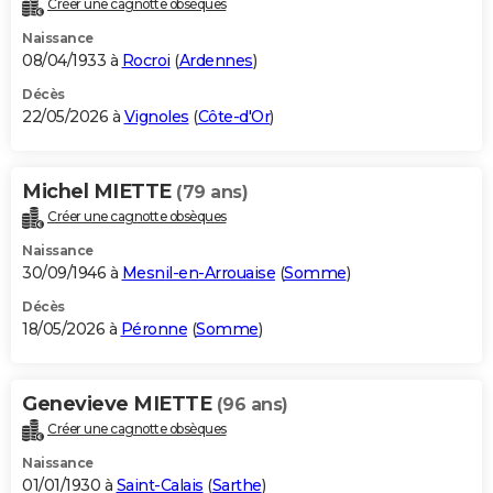
Créer une cagnotte obsèques
City break
Voyage de noces
Climat
Destinations
Voyage nature
Forum
+
PHOTO
Naissance
08/04/1933 à
Rocroi
(
Ardennes
)
GUIDES D'ACHAT
Décès
22/05/2026 à
Vignoles
(
Côte-d'Or
)
BONS PLANS
CARTE DE VOEUX
Michel MIETTE
(79 ans)
Carte Bonne année
Carte Pâques
Carte de Noël
Carte Saint-Valentin
Carte d'anniversaire
DICTIONNAIRE
Créer une cagnotte obsèques
Biographies
Expressions
Dictionnaire
Citations
Proverbes
PROGRAMME TV
Naissance
30/09/1946 à
Mesnil-en-Arrouaise
(
Somme
)
COPAINS D'AVANT
Décès
18/05/2026 à
Péronne
(
Somme
)
Se connecter
Collèges
Universités
Service militaire
S'inscrire
Lycées
Primaires
Entreprises
Avis de recherche
AVIS DE DÉCÈS
FORUM
Genevieve MIETTE
(96 ans)
Lifestyle
Sport
Television
Cinema
Bricolage
Culture
Auto
Voyage
Créer une cagnotte obsèques
Naissance
01/01/1930 à
Saint-Calais
(
Sarthe
)