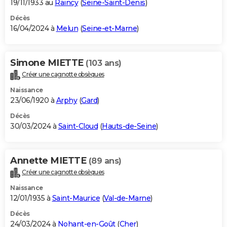
19/11/1933 au
Raincy
(
Seine-Saint-Denis
)
Décès
16/04/2024 à
Melun
(
Seine-et-Marne
)
Simone MIETTE
(103 ans)
Créer une cagnotte obsèques
Naissance
23/06/1920 à
Arphy
(
Gard
)
Décès
30/03/2024 à
Saint-Cloud
(
Hauts-de-Seine
)
Annette MIETTE
(89 ans)
Créer une cagnotte obsèques
Naissance
12/01/1935 à
Saint-Maurice
(
Val-de-Marne
)
Décès
24/03/2024 à
Nohant-en-Goût
(
Cher
)