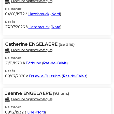
Créer une cagnotte obsèques
City break
Voyage de noces
Climat
Destinations
Voyage nature
Forum
+
PHOTO
Naissance
04/08/1972 à
Hazebrouck
(
Nord
)
GUIDES D'ACHAT
Décès
27/07/2026 à
Hazebrouck
(
Nord
)
BONS PLANS
CARTE DE VOEUX
Catherine ENGELAERE
(55 ans)
Carte Bonne année
Carte Pâques
Carte de Noël
Carte Saint-Valentin
Carte d'anniversaire
DICTIONNAIRE
Créer une cagnotte obsèques
Biographies
Expressions
Dictionnaire
Citations
Proverbes
PROGRAMME TV
Naissance
21/11/1970 à
Béthune
(
Pas-de-Calais
)
COPAINS D'AVANT
Décès
09/07/2026 à
Bruay-la-Buissière
(
Pas-de-Calais
)
Se connecter
Collèges
Universités
Service militaire
S'inscrire
Lycées
Primaires
Entreprises
Avis de recherche
AVIS DE DÉCÈS
FORUM
Jeanne ENGELAERE
(93 ans)
Lifestyle
Sport
Television
Cinema
Bricolage
Culture
Auto
Voyage
Créer une cagnotte obsèques
Naissance
08/12/1932 à
Lille
(
Nord
)