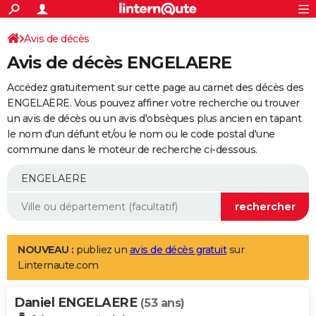
ACTUALITÉS
Connexion
S'inscrire
Avis de décès
Rechercher
Société
Education
Villes
Politique
Faits Divers
Monde
+
SPORT
Avis de décès ENGELAERE
Football
Cyclisme
Forum
Coupe du monde 2026
Tennis
Rugby
CULTURE
Accédez gratuitement sur cette page au carnet des décès des
TNT
Cinéma
Musique
Programme TV
Streaming
Sorties cinéma
+
ENGELAERE. Vous pouvez affiner votre recherche ou trouver
FINANCE
un avis de décès ou un avis d'obsèques plus ancien en tapant
Impôts
Immobilier
Banque
Crédit
Retraite
Epargne
Risques naturels par ville
Assurance
AUTO
le nom d'un défunt et/ou le nom ou le code postal d'une
commune dans le moteur de recherche ci-dessous.
Réserver un essai
Berlines
Forum auto
Essais
Citadines
SUV
+
HIGH-TECH
Meilleur smartphone
Ordinateurs
Guide high-tech
Mobiles
Internet
Jeux vidéo
+
BRICOLAGE
Aménagement intérieur
Cuisine
Jardinage
+
Forum
Extérieur
Salle de bains
Rangement
WEEK-END
Escapades
Expositions
Week-end nature
Guides de France
Patrimoine
Musées
+
LIFESTYLE
NOUVEAU :
publiez un
avis de décès gratuit
sur
Linternaute.com
Bien-être
Mode
+
Art de vivre
Loisirs
Modes de vie
SANTE
Daniel ENGELAERE
Guide de la santé
Médicaments
+
Alimentation
Maladies
Sommeil
(53 ans)
VOYAGE